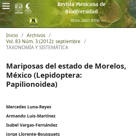
Revista Mexicana de
Biodiversidad
ISSN: 2007-8706
Inicio
/
Archivos
/
Vol. 83 Núm. 3 (2012): septiembre
/
TAXONOMÍA Y SISTEMÁTICA
Mariposas del estado de Morelos,
México (Lepidoptera:
Papilionoidea)
Mercedes Luna-Reyes
Armando Luis-Martínez
Isabel Vargas-Fernández
Jorge Llorente-Bousquets