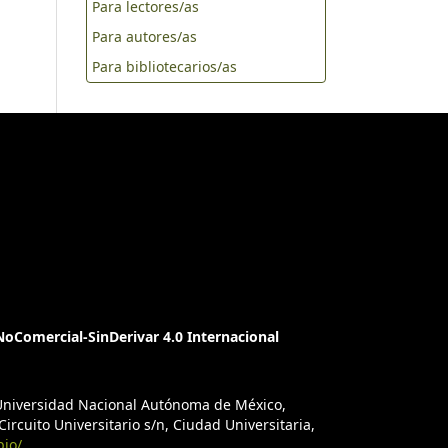
Para lectores/as
Para autores/as
Para bibliotecarios/as
oComercial-SinDerivar 4.0 Internacional
a Universidad Nacional Autónoma de México,
ircuito Universitario s/n, Ciudad Universitaria,
bio/