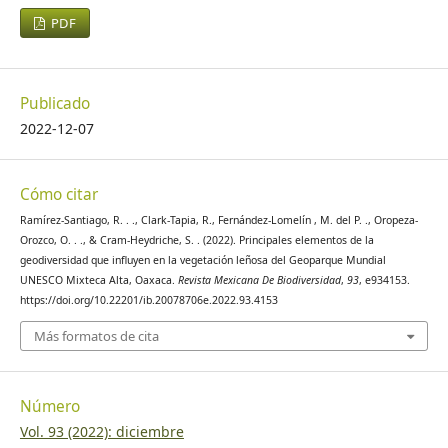
PDF
Contreras-Hinojosa, J., Volke, V., Oropeza J., Rodríguez-
Franco, C., Martínez, T. y Martínez, A. (2005). Reducción del
rendimiento de maíz por la erosión del suelo en Yanhuitlán,
Publicado
Oaxaca, México. Terra Latinoamericana, 23, 399–408.
2022-12-07
Clark-Tapia, R., Torres, B., Alfonso, C., Valdez, J. I., González,
G., Bretado, J. y Campos, J. (2011). Análisis de la abundancia
Cómo citar
e infección por muérdago en Sierra Fría, Aguascalientes,
México. Madera y Bosques, 17, 19–33.
Ramírez-Santiago, R. . ., Clark-Tapia, R., Fernández-Lomelín , M. del P. ., Oropeza-
Orozco, O. . ., & Cram-Heydriche, S. . (2022). Principales elementos de la
geodiversidad que influyen en la vegetación leñosa del Geoparque Mundial
Conabio (Comisión Nacional para el Conocimiento de la
UNESCO Mixteca Alta, Oaxaca.
Revista Mexicana De Biodiversidad
,
93
, e934153.
Biodiversidad) (1998). Conjunto de datos vectoriales Climas.
https://doi.org/10.22201/ib.20078706e.2022.93.4153
Continuo Nacional escala 1:1,000,000. México. Recuperado
Más formatos de cita
el 10 de marzo de 2021 de:
http://www.conabio.gob.mx/informacion/gis/
Díaz, V. Sosa, J. y Pérez, D. (2012). Distribución y abundancia
Número
de las especies arbóreas y arbustivas en la Sierra Fria,
Vol. 93 (2022): diciembre