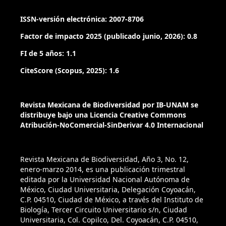
Ferrusquía, I. (1970). Geología del área Tamazulapan-
ISSN-versión electrónica: 2007-8706
Teposcolula-Yanhuitlán, Mixteca Alta, Estado de Oaxaca. En
L. R. Segura, R. Rodríguez (Eds.), Libro-guía de la excursión
Factor de impacto 2025 (publicado junio, 2026): 0.8
México-Oaxaca (pp. 97–119). México, D.F.: Sociedad
FI de 5 años: 1.1
Geológica Mexicana.
CiteScore (Scopus, 2025): 1.6
Ferrusquía, I. (1976). Estudios geológico-paleontológicos en
la región Mixteca, pt. 1: Geología del área Tamazulapan-
Teposcolula-Yanhuitlán, Mixteca Alta, estado de Oaxaca.
Revista Mexicana de Biodiversidad por IB-UNAM se
distribuye bajo una Licencia Creative Commons
Ciudad de México: Instituto de Geología, UNAM.
Atribución-NoComercial-SinDerivar 4.0 Internacional
Foley, J. A., Defries, R., Asner, G. P., Barford, C., Bonan, G.,
Carpenter, S. R. et al. (2005). Global consequences of land
Revista Mexicana de Biodiversidad, Año 3, No. 12,
use. Science, 22, 570–574.
enero-marzo 2014, es una publicación trimestral
https://doi.org/10.1126/science.1111772
editada por la Universidad Nacional Autónoma de
México, Ciudad Universitaria, Delegación Coyoacán,
Fragoso-Servón, P., Pereira, A., Frausto, O. y Bautista, F.
C.P. 04510, Ciudad de México, a través del Instituto de
(2014). Relación entre la geodiversidad de Quintana Roo y
Biología, Tercer Circuito Universitario s/n, Ciudad
Universitaria, Col. Copilco, Del. Coyoacán, C.P. 04510,
su biodiversidad. Quivera, 16, 97–125.