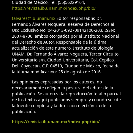
Ciudad de México, Tel. (55)56229164,
https://revista.ib.unam.mx/index.php/bio/
Girado, E. (2019). Teledetección de arbustos dispersos en
zonas áridas mediante análisis de imágenes basado en
falvarez@ib.unam.mx
Editor responsable: Dr.
Fernando Álvarez Noguera. Reserva de Derechos al
objetos y aprendizaje profundo (Tesis doctoral). Universidad
Uso Exclusivo No. 04-2013-092709142100-203, ISSN:
de Almería, España.
2007-8706, ambos otorgados por el Instituto Nacional
del Derecho de Autor, Responsable de la última
González, M., Ramírez, N., Galindo, L., Camacho, A., Golicher,
actualización de este número, Instituto de Biología,
D., Cayuela, L. et al. (2009). Tendencias y proyecciones del
UNAM, Dr. Fernando Álvarez Noguera, Tercer Circuito
uso del suelo y la diversidad florística en Los Altos de
Universitario s/n, Ciudad Universitaria, Col. Copilco,
Del. Coyoacán, C.P. 04510, Ciudad de México, fecha de
Chiapas, México. Investigación Ambiental, 1, 40–53.
la última modificación: 25 de agosto de 2016.
Graham, M. H. (2003). Confronting multicollinearity in
Las opiniones expresadas por los autores, no
ecological multiple regression. Ecology, 84, 2809–2815.
necesariamente reflejan la postura del editor de la
https://doi.org/10.1890/02-3114
publicación. Se autoriza la reproducción total o parcial
de los textos aquí publicados siempre y cuando se cite
la fuente completa y la dirección electrónica de la
Granados, C., Giné, D. S. y García-Romero, A. (2014). Efecto
publicación.
de borde en la composición y en la estructura de los
bosques templados, Sierra de Monte-Alto, Centro de México.
https://revista.ib.unam.mx/index.php/bio/
Caldasia, 36, 269–287.