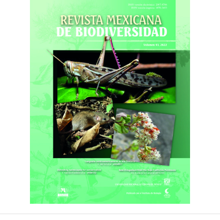
future of biodiversity. Ecology Letters, 15, 365–377.
https://doi.org/10.1111/j.1461-0248.2011.01736.x
Bongers, F., Poorter, L., Hawthorne, W. D. y Sheil, D. (2009).
The intermediate disturbance hypothesis applies to tropical
forests, but disturbance contributes little to tree diversity.
Ecology Letters, 12, 798–805.
https://doi.org/10.1111/j.1461-
0248.2009.01329.x
Calenge, C., Dufour, A. B. y Maillard, D. (2005). K-select
analysis: a new method to analyse habitat selection in radio-
tracking studies. Ecological Modelling, 186, 143–153.
https://doi.org/10.1016/j.ecolmodel.2004.12.005
Centeno, E. (2004). Configuración geológica del estado. En A.
García, M. Ordóñez y M. Briones (Eds.). Biodiversidad de
Oaxaca (pp. 29–42). México: Instituto de Biología-UNAM/
Fondo Oaxaqueño para la Conservación de la Naturaleza/
World Wildlife Fund.