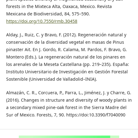
forests in the Mixteca Alta, Oaxaca, Mexico. Revista
Mexicana de Biodiversidad, 84, 575–590.
https://doi.org/10.7550/rmb.30458
Alday, J., Ruiz, C. y Bravo, F. (2012). Regeneración natural y
conservación de la diversidad vegetal en masas de Pinus
pinaster Ait. En J. Gordo, R. Calama, M. Pardos, F. Bravo, G.
Montero (Eds.). La regeneración natural de los pinares en
los arenales de la Meseta Castellana (pp. 219–235). España:
Instituto Universitario de Investigación en Gestión Forestal
Sostenible (Universidad de Valladolid–INIA).
Almazán, C. R., Corcuera, P., Parra, L., Jiménez, J. y Charre, G.
(2016). Changes in structure and diversity of woody plants in
a secondary mixed pine-oak forest in the Sierra Madre del
Sur of Mexico. Forests, 7, 90. https://doi:10.3390/f7040090
Bellard, C., Bertelsmeier, C., Leadley, P., Thuiller, W. y
Courchamp, F. (2012). Impacts of climate change on the