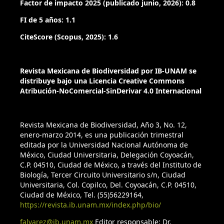
Factor de impacto 2025 (publicado junio, 2026): 0.8
e1114.
https://doi.org/10.3897/BDJ.2.e1114
FI de 5 años: 1.1
Hijmans, R. (2012). DIVA-GIS: A free computer program for
CiteScore (Scopus, 2025): 1.6
mapping and geographic data analysis. Recuperado el 15
de marzo, 2021 de:
https://www.diva-gis.org/
Revista Mexicana de Biodiversidad por IB-UNAM se
Hijmans, R., Guarino, L., Cruz, M. y Rojas, E. (2001).
distribuye bajo una Licencia Creative Commons
Computer tools for spatial analysis of plant genetic
Atribución-NoComercial-SinDerivar 4.0 Internacional
resources data: 1. DIVA-GIS. Plant Genetic Resources
Newsletter, 127, 15–19.
Revista Mexicana de Biodiversidad, Año 3, No. 12,
enero-marzo 2014, es una publicación trimestral
Hill, M. (1973). Diversity and evenness: a unifying notation
editada por la Universidad Nacional Autónoma de
and its consequences. Ecology, 54, 427–432.
México, Ciudad Universitaria, Delegación Coyoacán,
C.P. 04510, Ciudad de México, a través del Instituto de
Jørgensen, P. M. y León-Yánez, S. (1999). Catalogue of the
Biología, Tercer Circuito Universitario s/n, Ciudad
vascular plants of Ecuador. Monographs in Systematic
Universitaria, Col. Copilco, Del. Coyoacán, C.P. 04510,
Botany from the Missouri Botanical Garden, 75, 1–1182.
Ciudad de México, Tel. (55)56229164,
https://revista.ib.unam.mx/index.php/bio/
León-Yánez, S., Valencia, R., Pitman N., Endara, L., Ulloa, C. y
falvarez@ib.unam.mx
Editor responsable: Dr.