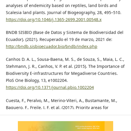
analyses of endemicity based on reptiles, land birds and
Scalesia land plants. Journal of Biogeography, 28, 495–510.
https://doi.org/10.1046/j.1365-2699.2001.00548.x
BNDB SISBIO (Base de Datos y Sistema de Biodiversidad del
Ecuador). (2021). Recuperado el 19 de marzo, 2021 de:
http://bndb.sisbioecuador.bio/bndb/index.php
Canhos D. A. L., Sousa-Baena, M. S., de Souza, S., Maia, L. C.,
Stehmann, J. R., Canhos, V. P. et al. (2015). The Importance of
Biodiversity E-infrastructures for Megadiverse Countries.
PloS One Biology, 13, e1002204.
https://doi.org/10.1371/journal.pbio.1002204
Cuesta, F., Peralvo, M., Merino-Viteri, A., Bustamante, M.,
Baquero, F., Freile, J. F. et al. (2017). Priority areas for
biodiversity conservation in mainland Ecuador. Neotropical
Biodiversity, 3, 93–106.
https://doi.org/10.1080/23766808.2017.1295705