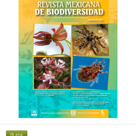
Del Ventura, F., Liria, J. y Navarro, J. C. (2013). Determinación
de áreas de endemismo en mosquitos (Diptera: Culicidae)
en Venezuela, mediante criterios explícitos de optimización.
Boletín de Malariología y Salud Ambiental, 53, 165–182.
Díaz-Acevedo, C. J., Romero-Alarcón, L. V. y Miranda-
Esquivel, D. R. (2020). Páramos neotropicales como unidades
biogeográficas. Revista de Biología Tropical, 68, 503–516.
http://dx.doi.org/10.15517/rbt.v68i2.39347
Duellman, W. E., Marion, A. B. y Hedges, B. (2016).
Phylogenetics, classification, and biogeography of the
treefrogs (Amphibia: Anura: Arboranae). Zootaxa, 4104, 1–
109.
https://doi.org/10.11646/zootaxa.4104.1.1
Endara, L., Williams, N. y León-Yánez, S. (2009). Patrones de
endemismo de orquídeas endémicas ecuatorianas:
perspectivas y prioridades para la conservación. En A. M.
PDF