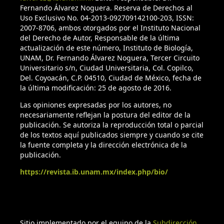
Navarrete, H. (2011). Libro rojo de las plantas endémicas del
Fernando Álvarez Noguera. Reserva de Derechos al
Ecuador, 2ª edición. Quito: Publicaciones del Herbario QCA/
Uso Exclusivo No. 04-2013-092709142100-203, ISSN:
2007-8706, ambos otorgados por el Instituto Nacional
Pontificia Universidad Católica del Ecuador.
del Derecho de Autor, Responsable de la última
actualización de este número, Instituto de Biología,
Leimbeck, R. M., Valencia, R. y Balslev, H. (2004). Landscape
UNAM, Dr. Fernando Álvarez Noguera, Tercer Circuito
diversity patterns and endemism of Araceae in Ecuador.
Universitario s/n, Ciudad Universitaria, Col. Copilco,
Biodiversity and Conservation, 13, 1755–1779.
Del. Coyoacán, C.P. 04510, Ciudad de México, fecha de
https://doi.org/10.1023/B:BIOC.0000029332.91351.7a
la última modificación: 25 de agosto de 2016.
Las opiniones expresadas por los autores, no
Liria, J., Szumik, C. y Goloboff, P. A. (2021). Analysis of
necesariamente reflejan la postura del editor de la
endemism of world arthropod distribution data supports
publicación. Se autoriza la reproducción total o parcial
biogeographic regions and many established subdivisions.
de los textos aquí publicados siempre y cuando se cite
Cladistics, 37, 559–570.
https://doi.org/10.1111/cla.12448
la fuente completa y la dirección electrónica de la
publicación.
Maldonado, C., Molina, C. I., Zizka, A., Persson, C., Taylor, C.
https://revista.ib.unam.mx/index.php/bio/
M., Alban, J. et al. (2015). Estimating species diversity and
distribution in the era of Big Data: to what extent can we
trust public databases? Global Ecology and Biogeography,
24, 973–984.
https://doi.org/10.1111/geb.12326
Sitio implementado por el equipo de la
Subdirección