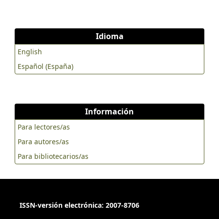
Can we derive macroecological patterns from primary
Global Biodiversity Information Facility data? Global Ecology
and Biogeography, 24, 335–347.
Idioma
https://doi.org/10.1111/geb.12260
English
GBIF.org (2021). GBIF Occurrence Download. Recuperado el
Español (España)
18 de marzo, 2021 de:
https://doi.org/10.15468/dl.w4st8s
Goloboff, P. A. (2016). NDM and VNDM: programs for the
identification of areas of endemism, v. 3.1, Program and
Información
documentation. Recuperado el 17 de marzo, 2021 de:
https://www.lillo.org.ar/phylogeny
Para lectores/as
Para autores/as
Goloboff, P. A., Farris, J. S. y Nixon, K. C. (2008). TNT, a free
Para bibliotecarios/as
program for phylogenetic analysis. Cladistics, 24, 774–786.
https://doi.org/10.1111/j.1096-0031.2008.00217.x
Gries, C., Gilbert, E. y Franz, N. (2014) Symbiota - A virtual
platform for creating voucher-based biodiversity
ISSN-versión electrónica: 2007-8706
information communities. Biodiversity Data Journal, 2,