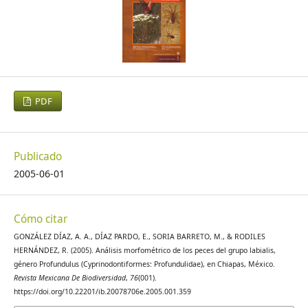
PDF
Publicado
2005-06-01
Cómo citar
GONZÁLEZ DÍAZ, A. A., DÍAZ PARDO, E., SORIA BARRETO, M., & RODILES
HERNÁNDEZ, R. (2005). Análisis morfométrico de los peces del grupo labialis,
género Profundulus (Cyprinodontiformes: Profundulidae), en Chiapas, México.
Revista Mexicana De Biodiversidad
,
76
(001).
https://doi.org/10.22201/ib.20078706e.2005.001.359