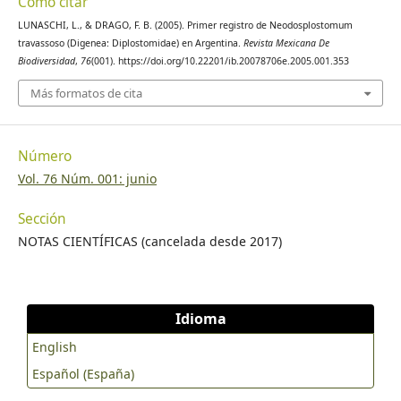
Cómo citar
LUNASCHI, L., & DRAGO, F. B. (2005). Primer registro de Neodosplostomum
travassoso (Digenea: Diplostomidae) en Argentina.
Revista Mexicana De
Biodiversidad
,
76
(001). https://doi.org/10.22201/ib.20078706e.2005.001.353
Más formatos de cita
Número
Vol. 76 Núm. 001: junio
Sección
NOTAS CIENTÍFICAS (cancelada desde 2017)
Idioma
English
Español (España)