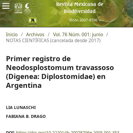
Revista Mexicana de
Biodiversidad
ISSN: 2007-8706
Inicio
/
Archivos
/
Vol. 76 Núm. 001: junio
/
NOTAS CIENTÍFICAS (cancelada desde 2017)
Primer registro de
Neodosplostomum travassoso
(Digenea: Diplostomidae) en
Argentina
LIA LUNASCHI
FABIANA B. DRAGO
DOI:
https://doi.org/10.22201/ib.20078706e.2005.001.353