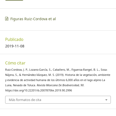
Ingram, B.L. y Zimmerman, S. (2015). Cultural implications of
late Holocene climate change in the Cuenca Oriental,
México. PNAS, 6, 1693 – 1698.
Figuras Ruiz-Cordova et al
Bhattacharya, T., Chiang, J.C.H. y Cheng, W. (2017). Ocean-
atmosphere dynamics linked to 800 – 1050 CE drying in
Publicado
Mesoamérica. Quaternary Science Reviews, 169, 263 – 277.
2019-11-08
Birks, H.J.B. y Birks, H.H. (1980). Quaternary Palaeoecology.
Baltimore: University Park Press.
Cómo citar
Ruiz-Cordova, J. P., Lozano-García, S., Caballero, M., Figueroa-Rangel, B. L., Sosa-
Blaauw, M. y Christen, J.A. (2011). Flexible paleoclimate age-
Nájera, S., & Hernández-Vázquez, M. S. (2019). Historia de la vegetación, ambiente
depth models using an autoregressive gamma process.
y evidencia de actividad humana de los últimos 6,000 años en el lago alpino La
Bayesian Analysis, 6, 457 – 474.
Luna, Nevado de Toluca.
Revista Mexicana De Biodiversidad
,
90
.
https://doi.org/10.22201/ib.20078706e.2019.90.2996
Bradbury, J.P. (2000). Limnological of the Lago de Patzcuaro,
Más formatos de cita
Michoacán, México for the past 48,000 years: Impacts of
climate and men. Palaeogeography, Palaeoclimatology and
Palaeoecology, 163, 69 – 95.