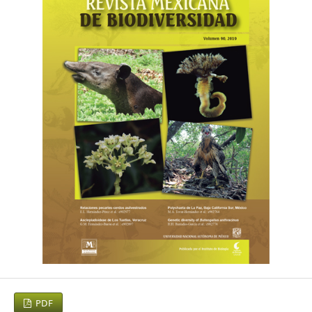
92.
Arce, J.L., Macías, J.L., Gardner, J.E. y Layer, P.W. (2006). A 2.5
ka history of dacitic magmatim at Nevado de Toluca, México:
Petrological, 40 Ar/ 39 Ar dating, and experimental
constraints on petrogenesis. Journal of petrology, 3, 457 –
479.
Beach, T., Luzzadder-Beach, S., Cook, D., Dunning, N.,
Kennett, D.J., Krause, S., Terry, R., Trein, D. y Valdez, F. (2015).
Ancient Maya impacts of the earth’s surface: An early
Anthropocene analog? Quaternary Science Reviews, 124, 1 –
30.
Bernal, J.P., Lachniet, M., CcCulloch, M., Mortimer, G.,
Morales, P., y Cienfuegos, E. (2011). A speleothem record of
Holocene climate variability from southwestern México.
Quaternary Research, 75, 104 – 113.
PDF
Bhattacharya, T., Byrne, R., Bôhnel, H., Wogau, K., Kienel, U.,