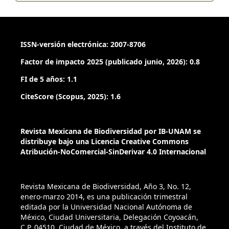
palaeoclimatic and palaeoceanographic variability in marine
sediments: Interpretation and application. En: C. Hillaire-
Marcel y A. Devernal (Eds), Developments in marine geology
(pp. 567 – 644), New York: Elsevier.
ISSN-versión electrónica: 2007-8706
Factor de impacto 2025 (publicado junio, 2026): 0.8
Castillo-Batista, A.P., Figueroa-Rangel, B.L., Lozano-García,
S., Olvera-Vargas, M. y Cuevas-Guzmán, R. (2016). Historia
FI de 5 años: 1.1
florística y ambiental del bosque mesófilo de montaña en el
CiteScore (Scopus, 2025): 1.6
centro-occidente de México durante la pequeña edad de
hielo. Revista Mexicana de Biodiversidad, 87, 216 – 229.
Revista Mexicana de Biodiversidad por IB-UNAM se
Clarke, K.R. y Ainsworth, M.A. (1993). A method of linking
distribuye bajo una Licencia Creative Commons
multivariate community structure to environmental
Atribución-NoComercial-SinDerivar 4.0 Internacional
variables. Marine Ecology Progress Series, 92, 205 – 219.
Cook, B.I., Anchukaitis, K.J., Kaplan, J.O., Puma, M.J., Kelley,
Revista Mexicana de Biodiversidad, Año 3, No. 12,
M. y Gueyffier, D. (2012). Pre-columbian deforestation as an
enero-marzo 2014, es una publicación trimestral
amplifier of drought in Mesoamérica. Geophysical Research
editada por la Universidad Nacional Autónoma de
México, Ciudad Universitaria, Delegación Coyoacán,
Letters. 39, 1 – 5.
C.P. 04510, Ciudad de México, a través del Instituto de