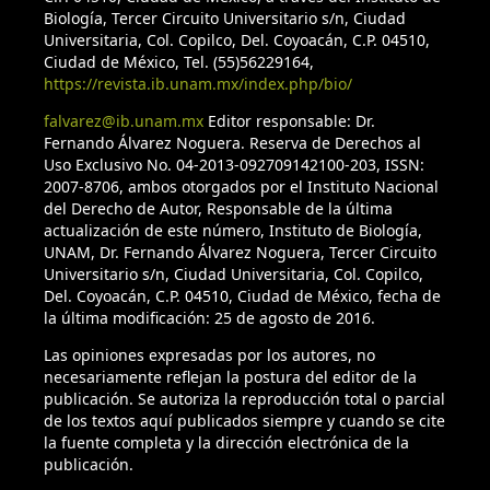
Biología, Tercer Circuito Universitario s/n, Ciudad
Cran.r-project. 2018a. MASS package. Berkeley, California.
Universitaria, Col. Copilco, Del. Coyoacán, C.P. 04510,
Recuperado el 20 de junio, 2018 de:
https://cran.r-
Ciudad de México, Tel. (55)56229164,
project.org/web/packages/MASS/MASS.pdf
https://revista.ib.unam.mx/index.php/bio/
falvarez@ib.unam.mx
Editor responsable: Dr.
Cran.r-project. 2018b. mgcv package. Berkeley, California.
Fernando Álvarez Noguera. Reserva de Derechos al
Recuperado el 20 de junio, 2018 de:
https://cran.r-
Uso Exclusivo No. 04-2013-092709142100-203, ISSN:
project.org/web/packages/mgcv/mgcv.pdf
2007-8706, ambos otorgados por el Instituto Nacional
del Derecho de Autor, Responsable de la última
Cran.r-project. 2018c. Vegan package. Berkeley, California.
actualización de este número, Instituto de Biología,
Recuperado el 20 de junio, 2018 de:
https://cran.r-
UNAM, Dr. Fernando Álvarez Noguera, Tercer Circuito
Universitario s/n, Ciudad Universitaria, Col. Copilco,
project.org/web/packages/vegan/vegan.pdf
Del. Coyoacán, C.P. 04510, Ciudad de México, fecha de
la última modificación: 25 de agosto de 2016.
Crowley, T.J. y Lowery, T.S. (2000). How warm the Medieval
Warm Period? Journal of the Human Environment, 29, 51 –
Las opiniones expresadas por los autores, no
necesariamente reflejan la postura del editor de la
54.
publicación. Se autoriza la reproducción total o parcial
de los textos aquí publicados siempre y cuando se cite
Cuna, E., Zawista, E., Caballero, M., Ruiz-Fernández, A.C.,
la fuente completa y la dirección electrónica de la
Lozano-García, S. y Alcocer, J. (2014). Environmental impacts
publicación.
of little ice age cooling in central México recorded in the