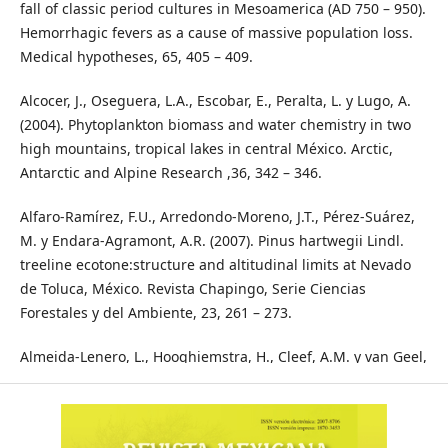
fall of classic period cultures in Mesoamerica (AD 750 – 950).
Hemorrhagic fevers as a cause of massive population loss.
Medical hypotheses, 65, 405 – 409.
Alcocer, J., Oseguera, L.A., Escobar, E., Peralta, L. y Lugo, A.
(2004). Phytoplankton biomass and water chemistry in two
high mountains, tropical lakes in central México. Arctic,
Antarctic and Alpine Research ,36, 342 – 346.
Alfaro-Ramírez, F.U., Arredondo-Moreno, J.T., Pérez-Suárez,
M. y Endara-Agramont, A.R. (2007). Pinus hartwegii Lindl.
treeline ecotone:structure and altitudinal limits at Nevado
de Toluca, México. Revista Chapingo, Serie Ciencias
Forestales y del Ambiente, 23, 261 – 273.
Almeida-Lenero, L., Hooghiemstra, H., Cleef, A.M. y van Geel,
B. (2005). Holocene climatic and environmental change from
pollen records of lakes Zempoala and Quila, central Mexican
highlands. Review of Palaeobotany and Palinology, 136, 63 –