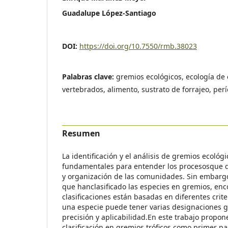
Guadalupe López-Santiago
DOI:
https://doi.org/10.7550/rmb.38023
Palabras clave:
gremios ecológicos, ecología d
vertebrados, alimento, sustrato de forrajeo, perí
Resumen
La identificación y el análisis de gremios ecológ
fundamentales para entender los procesosque d
y organización de las comunidades. Sin embargo
que hanclasificado las especies en gremios, en
clasificaciones están basadas en diferentes crit
una especie puede tener varias designaciones g
precisión y aplicabilidad.En este trabajo prop
clasificación en gremios tróficos como primer p