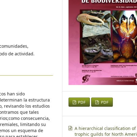
e comunidades,
odo de actividad.
icos han sido
eterminan la estructura
PDF
PDF
, revisando los estudios
contramos que tales
erios;como consecuencia,
remiales, limitando su
A hierarchical classification of
onemos un esquema de
trophic guilds for North Amer
aso para establecer