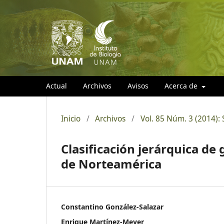
Actual
Archivos
Avisos
Acerca de
Inicio
/
Archivos
/
Vol. 85 Núm. 3 (2014)
Clasificación jerárquica de
de Norteamérica
Constantino González-Salazar
Enrique Martínez-Meyer