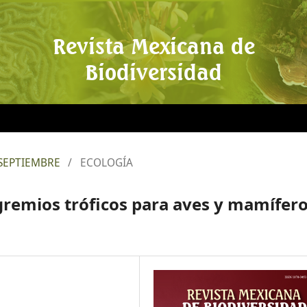
Revista Mexicana de
Biodiversidad
: SEPTIEMBRE
/
ECOLOGÍA
 gremios tróficos para aves y mamífer