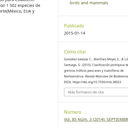
birds and mammals
ron 1 502 especies de
orte(México, EUA y
Publicado
2015-01-14
Cómo citar
González-Salazar, C., Martínez-Meyer, E., & L
Santiago, G. (2015). Clasificación jerárquica d
gremios tróficos para aves y mamíferos de
Norteamérica.
Revista Mexicana De Biodiversi
85
(3). https://doi.org/10.7550/rmb.38023
Más formatos de cita
Número
Vol. 85 Núm. 3 (2014): SEPTIEMB