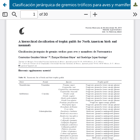
Clasificación jerárquica de gremios tróficos para aves y mamíferos de Norteamérica