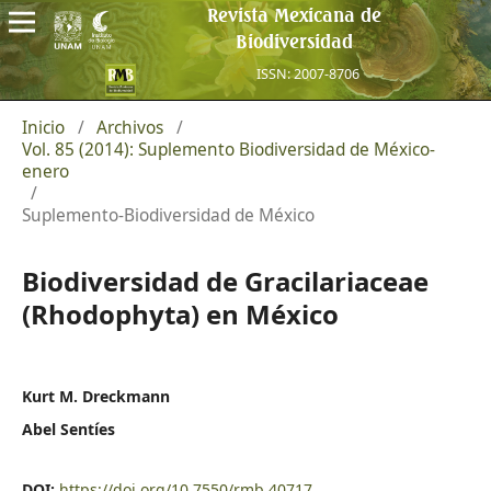
Revista Mexicana de
Biodiversidad
ISSN: 2007-8706
Inicio
/
Archivos
/
Vol. 85 (2014): Suplemento Biodiversidad de México-
enero
/
Suplemento-Biodiversidad de México
Biodiversidad de Gracilariaceae
(Rhodophyta) en México
Kurt M. Dreckmann
Abel Sentíes
DOI:
https://doi.org/10.7550/rmb.40717