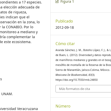
Figura 1
pondientes a 17 especies.
na elección adecuada de
atos de riqueza,
ies indican que el
Publicado
ervación en la zona, lo
r la CONABIO. Por lo
2012-09-18
monitoreo a mediano y
podría complementar la
de este ecosistema.
Cómo citar
Aranda Sánchez, J. M., Botello López, F. J., & 
de Buen, L. (2012). Diversidad y datos reprodu
de mamíferos medianos y grandes en el bos
mesófilo de montaña de la Reserva de la Bios
Sierra de Manantlán, Jalisco-Colima, México.
Mexicana De Biodiversidad
,
83
(3).
as
https://doi.org/10.7550/rmb.24850
Más formatos de cita
a, UNAM.
Número
Universidad Veracruzana