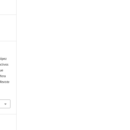
López
ctivos
que
fera
Revista