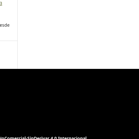
13
desde
oComercial-SinDerivar 4.0 Internacional