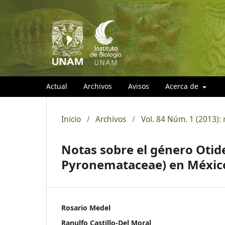
Actual
Archivos
Avisos
Acerca de
Inicio
/
Archivos
/
Vol. 84 Núm. 1 (2013):
Notas sobre el género Otide
Pyronemataceae) en Méxic
Rosario Medel
Ranulfo Castillo-Del Moral