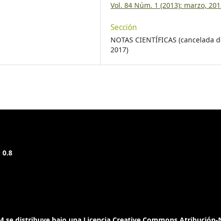
Vol. 84 Núm. 1 (2013): marzo, 20
Sección
NOTAS CIENTÍFICAS (cancelada 
2017)
 0.8
 se distribuye bajo una Licencia Creative Commons Atribución-N