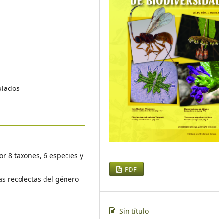
plados
r 8 taxones, 6 especies y
PDF
as recolectas del género
Sin título