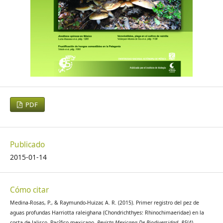
PDF
Publicado
2015-01-14
Cómo citar
Medina-Rosas, P., & Raymundo-Huizar, A. R. (2015). Primer registro del pez de
aguas profundas Harriotta raleighana (Chondrichthyes: Rhinochimaeridae) en la
costa de Jalisco, Pacífico mexicano.
Revista Mexicana De Biodiversidad
,
85
(4).