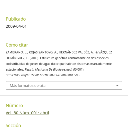
Publicado
2009-04-01
Cómo citar
ZAMBRANO, L., ROJAS SANTOYO, A., HERNÁNDEZ VALDÉZ, A., & VÁZQUEZ
DOMÍNGUEZ, E. (2009). Estructura genética contrastante en dos especies
codistribuidas de peces de agua dulce que habitan sistemas marcadamente
estacionales.
Revista Mexicana De Biodiversidad
,
80
(001).
https://doi.org/10.22201/ib.20078706e.2009.001.595
Más formatos de cita
Número
Vol. 80 Núm. 001: abril
Sección