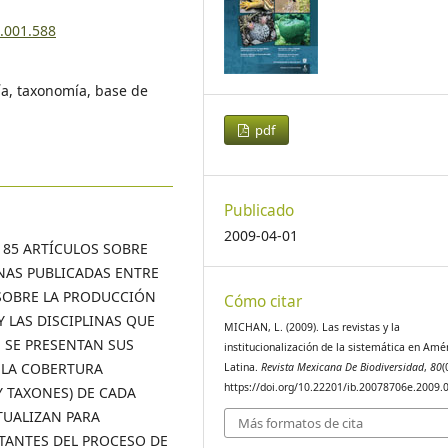
9.001.588
ría, taxonomía, base de
pdf
Publicado
2009-04-01
 185 ARTÍCULOS SOBRE
NAS PUBLICADAS ENTRE
 SOBRE LA PRODUCCIÓN
Cómo citar
Y LAS DISCIPLINAS QUE
MICHAN, L. (2009). Las revistas y la
, SE PRESENTAN SUS
institucionalización de la sistemática en Amé
A LA COBERTURA
Latina.
Revista Mexicana De Biodiversidad
,
80
(
https://doi.org/10.22201/ib.20078706e.2009.
Y TAXONES) DE CADA
TUALIZAN PARA
Más formatos de cita
RTANTES DEL PROCESO DE