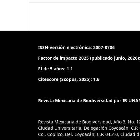
84, 278–284.
Brown, H. P. (1984). Neotropical Dryopoids, III.
changes affecting Elsianus Sharp and Macrelmis
checklists of species (Coleoptera: Elmidae: Elmin
Bulletin, 38, 121–129.
ISSN-versión electrónica: 2007-8706
Brown, H. P. (1987). Biology of riffle beetles. An
Factor de impacto 2025 (publicado junio, 2026):
32, 253–273.
https://doi.org/10.1146/annurev.en
FI de 5 años: 1.1
Champion, G. C. (1918). Notes on various South
CiteScore (Scopus, 2025): 1.6
collected by Charles Darwin during the voyage o
descriptions of new genera and species. Entomo
Magazine, 54, 43–54.
Revista Mexicana de Biodiversidad por IB-UNAM
Dajos, R. (1973). Description du Coléoptere Chiloea
type d’une nouvelle familie: Chiloeidae. Annals d
Revista Mexicana de Biodiversidad, Año 3, No. 1
Etomologique de France (N. S.), 9, 173–179.
Ciudad Universitaria, Delegación Coyoacán, C.P. 0
Col. Copilco, Del. Coyoacán, C.P. 04510, Ciudad 
https://doi.org/10.1080/21686351.1973.1227813