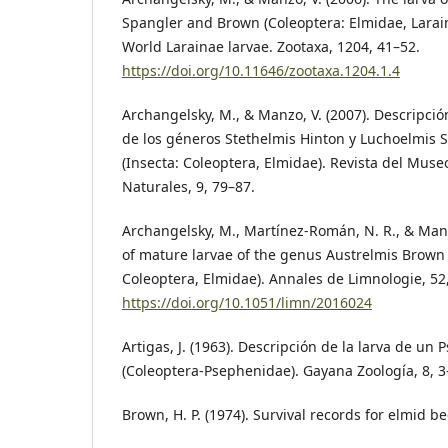
Spangler and Brown (Coleoptera: Elmidae, Larai
World Larainae larvae. Zootaxa, 1204, 41–52.
https://doi.org/10.11646/zootaxa.1204.1.4
Archangelsky, M., & Manzo, V. (2007). Descripci
de los géneros Stethelmis Hinton y Luchoelmis 
(Insecta: Coleoptera, Elmidae). Revista del Muse
Naturales, 9, 79–87.
Archangelsky, M., Martínez-Román, N. R., & Manzo
of mature larvae of the genus Austrelmis Brown 
Coleoptera, Elmidae). Annales de Limnologie, 52
https://doi.org/10.1051/limn/2016024
Artigas, J. (1963). Descripción de la larva de un 
(Coleoptera-Psephenidae). Gayana Zoología, 8, 3
Brown, H. P. (1974). Survival records for elmid be
laboratory rearing of various dryopoids (Coleop