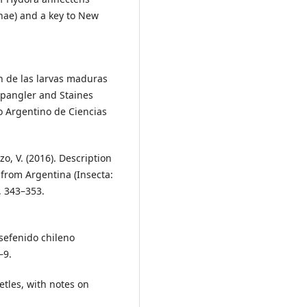
nae) and a key to New
ón de las larvas maduras
Spangler and Staines
o Argentino de Ciencias
, V. (2016). Description
from Argentina (Insecta:
, 343–353.
Psefenido chileno
–9.
etles, with notes on
tera). Entomological News,