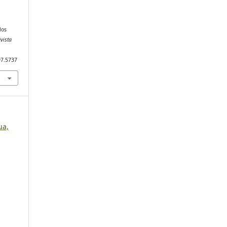
los
vista
97.5737
ua,