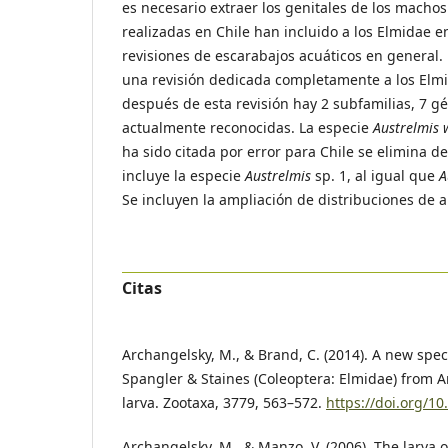
es necesario extraer los genitales de los machos
realizadas en Chile han incluido a los Elmidae en
revisiones de escarabajos acuáticos en general.
una revisión dedicada completamente a los Elmid
después de esta revisión hay 2 subfamilias, 7 g
actualmente reconocidas. La especie
Austrelmis 
ha sido citada por error para Chile se elimina de 
incluye la especie
Austrelmis
sp. 1, al igual que
A
Se incluyen la ampliación de distribuciones de 
Citas
Archangelsky, M., & Brand, C. (2014). A new spe
Spangler & Staines (Coleoptera: Elmidae) from A
larva. Zootaxa, 3779, 563–572.
https://doi.org/1
Archangelsky, M., & Manzo, V. (2006). The larva