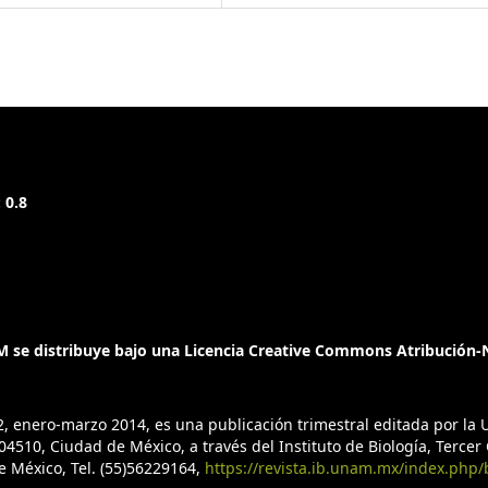
 Major nomenclatural
 motschulsky, with
ae). The Coleopterists
nual Review of Entomology,
 0.8
to.32.1.253
 American Coleoptera
f the “Beagle” with
logists’ Monthly
 se distribuye bajo una Licencia Creative Commons Atribución-N
 chilensis, n. g., n. sp.,
e la Societe
2, enero-marzo 2014, es una publicación trimestral editada por l
4510, Ciudad de México, a través del Instituto de Biología, Tercer C
de México, Tel. (55)56229164,
https://revista.ib.unam.mx/index.php/
3