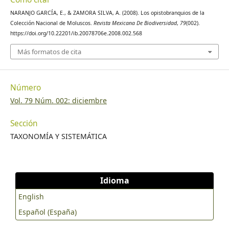
NARANJO GARCÍA, E., & ZAMORA SILVA, A. (2008). Los opistobranquios de la
Colección Nacional de Moluscos.
Revista Mexicana De Biodiversidad
,
79
(002).
https://doi.org/10.22201/ib.20078706e.2008.002.568
Más formatos de cita
Número
Vol. 79 Núm. 002: diciembre
Sección
TAXONOMÍA Y SISTEMÁTICA
Idioma
English
Español (España)