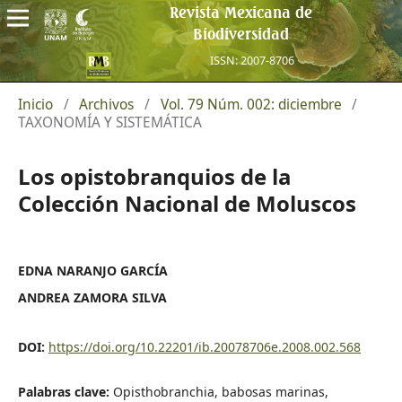
Revista Mexicana de
Biodiversidad
ISSN: 2007-8706
Inicio
/
Archivos
/
Vol. 79 Núm. 002: diciembre
/
TAXONOMÍA Y SISTEMÁTICA
Los opistobranquios de la
Colección Nacional de Moluscos
EDNA NARANJO GARCÍA
ANDREA ZAMORA SILVA
DOI:
https://doi.org/10.22201/ib.20078706e.2008.002.568
Palabras clave:
Opisthobranchia, babosas marinas,