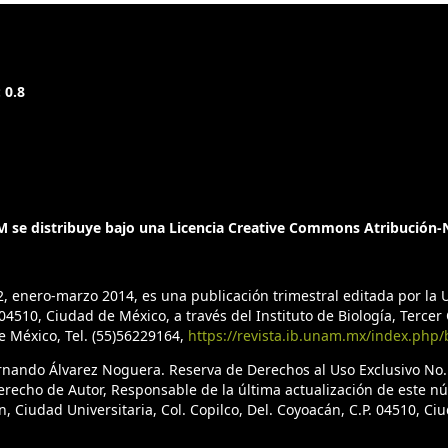
 0.8
 se distribuye bajo una Licencia Creative Commons Atribución-N
2, enero-marzo 2014, es una publicación trimestral editada por l
4510, Ciudad de México, a través del Instituto de Biología, Tercer C
de México, Tel. (55)56229164,
https://revista.ib.unam.mx/index.php/
ernando Álvarez Noguera. Reserva de Derechos al Uso Exclusivo No
erecho de Autor, Responsable de la última actualización de este n
n, Ciudad Universitaria, Col. Copilco, Del. Coyoacán, C.P. 04510, C