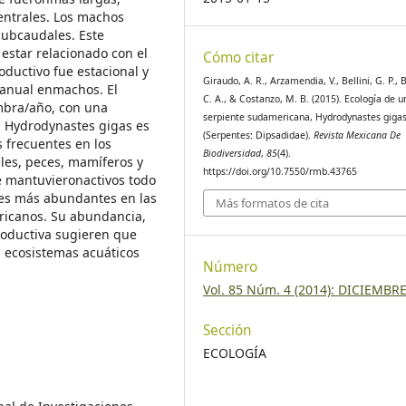
ntrales. Los machos
subcaudales. Este
estar relacionado con el
Cómo citar
oductivo fue estacional y
Giraudo, A. R., Arzamendia, V., Bellini, G. P., 
 anual enmachos. El
C. A., & Costanzo, M. B. (2015). Ecología de u
embra/año, con una
serpiente sudamericana, Hydrodynastes giga
 Hydrodynastes gigas es
(Serpentes: Dipsadidae).
Revista Mexicana De
s frecuentes en los
Biodiversidad
,
85
(4).
les, peces, mamíferos y
https://doi.org/10.7550/rmb.43765
e mantuvieronactivos todo
tes más abundantes en las
Más formatos de cita
ricanos. Su abundancia,
roductiva sugieren que
 ecosistemas acuáticos
Número
Vol. 85 Núm. 4 (2014): DICIEMBR
Sección
ECOLOGÍA