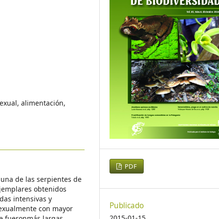
exual, alimentación,
PDF
 una de las serpientes de
jemplares obtenidos
as intensivas y
Publicado
sexualmente con mayor
2015-01-15
e fueronmás largas,