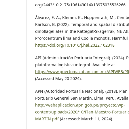
org/2443/10.2175/106143014X13975035526266
Álvarez, E. A., Klemm, K., Hoppenrath, M., Cembel
Karlson, B. (2022). Temporal and spatial distribu
dinoflagellates in the Kattegat-Skagerrak, NE At
Prorocentrum lima and Coolia monotis. Harmful 
https://doi.org/10.1016/j.hal.2022.102318
API (Administración Portuaria Integral). (2024). 
plataforma logística integral. Available at
https://www.puertomazatlan.com.mx/APIWEB/
(Accessed May 20 2024).
APN (Autoridad Portuaria Nacional). (2018). Plan
Portuario General San Martin. Lima, Peru. Availa
http://webaplicacion.apn.gob.pe/proyecto/wp-
content/uploads/2020/10/Plan-Maestro-Portuar
MARTIN.pdf
(Accessed: March 11, 2024).