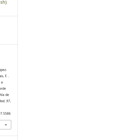
sh)
ópez-
s, F. .
 a
orde
hía de
dad
,
97
,
97.5586