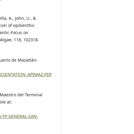
la, A., John, U., &
tion of epibenthic
lantic-Focus on
Algae, 118, 102318.
Puerto de Mazatlán:
PRESENTATION_APIMAZ.PDF
 Maestro del Terminal
ble at:
io-TP-GENERAL-SAN-