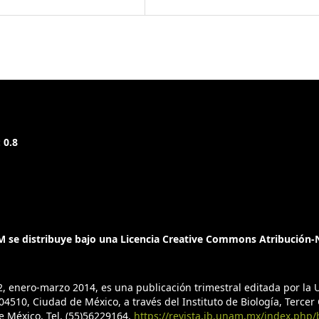
. Effect of increasing sea
uction of the benthic
, 813, 103–122.
uction of Gambierdiscus
s). University of
 0.8
., Hess, P., Backer et al.
lth and wellbeing:
. Journal of the Marine
, 61–91.
 se distribuye bajo una Licencia Creative Commons Atribución-N
Cabeza, J. A., Ruiz-
ores, E. I. et al. (2018).
2, enero-marzo 2014, es una publicación trimestral editada por l
ted to shrimp ponds
4510, Ciudad de México, a través del Instituto de Biología, Tercer C
203, 72–79.
de México, Tel. (55)56229164,
https://revista.ib.unam.mx/index.php/