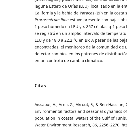
laguna Estero de Urías (LEU), localizado en la en
California y la bahía de Paracas (BP) en la costa
Prorocentrum lima
estuvo presente con bajas abu
1 peso húmedo en LEU y ≤ 867 células g-1 peso
se registró en un amplio intervalo de temperatur
LEU y de 18.0 a 22.2 °C en BP. A pesar de las ba
encontradas, el monitoreo de la comunidad de 
detectar cambios en los patrones de distribució
en un contexto de cambio climático.
Citas
Aissaoui, A., Armi, Z., Akrout, F., & Ben-Hassine, O
Environmental factors and seasonal dynamics o
population in coastal waters of the Gulf of Tuni
Water Environment Research, 86, 2256–2270. htt