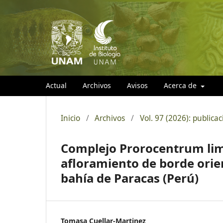
Actual
Archivos
Avisos
Acerca de
Inicio
/
Archivos
/
Vol. 97 (2026): public
Complejo Prorocentrum lima
afloramiento de borde orien
bahía de Paracas (Perú)
Tomasa Cuellar-Martinez