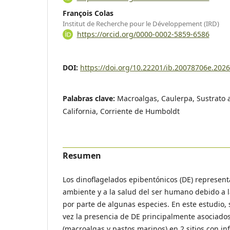
François Colas
Institut de Recherche pour le Développement (IRD)
https://orcid.org/0000-0002-5859-6586
DOI:
https://doi.org/10.22201/ib.20078706e.202
Palabras clave:
Macroalgas, Caulerpa, Sustrato ar
California, Corriente de Humboldt
Resumen
Los dinoflagelados epibentónicos (DE) represent
ambiente y a la salud del ser humano debido a 
por parte de algunas especies. En este estudio,
vez la presencia de DE principalmente asociados
(macroalgas y pastos marinos) en 2 sitios con in