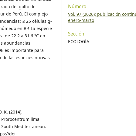
Número
trada del golfo de
 sur de Perú. El complejo
Vol. 97 (2026): publicación contin
enero-marzo
ndancias: ≤ 25 células g-
 húmedo en BP. La especie
Sección
a de 22.2 a 31.6 °C en
ECOLOGÍA
jas abundancias
DE es importante para
n de las especies nocivas
. K. (2014).
f Prorocentrum lima
s, South Mediterranean.
ps://doi-