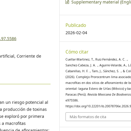
Supplementary material (Engli
Publicado
2026-02-04
6.97.5586
Cómo citar
tificial, Corriente de
Cuellar-Martinez, T., Ruiz-Fernández, A. C. .,
Sanchez-Cabeza, J. A. ., Aguirre-Velarde, A., L
Cabanillas, H. F. ., Tam, J., Sánchez, S. ., & Cola
(2026). Complejo Prorocentrum lima asociado
macrofitas en dos sitios de afloramiento de b
oriental: laguna Estero de Urías (México) y ba
Paracas (Perú).
Revista Mexicana De Biodiversi
e975586.
an un riesgo potencial al
https://doi.org/10.22201/ib.20078706e.2026.
la producción de toxinas
 se exploró por primera
Más formatos de cita
 a macrofitas
fluencia de afloramientos: