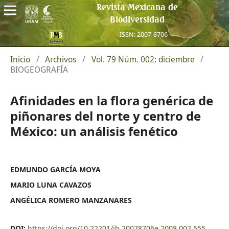
Revista Mexicana de
Biodiversidad
ISSN: 2007-8706
Inicio
/
Archivos
/
Vol. 79 Núm. 002: diciembre
/
BIOGEOGRAFÍA
Afinidades en la flora genérica de
piñonares del norte y centro de
México: un análisis fenético
EDMUNDO GARCÍA MOYA
MARIO LUNA CAVAZOS
ANGÉLICA ROMERO MANZANARES
DOI:
https://doi.org/10.22201/ib.20078706e.2008.002.555