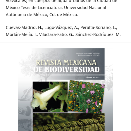
Volvocales) en cuerpos de agua urbanos de la Ciudad de
México Tesis de Licenciatura, Universidad Nacional
Autónoma de México, Cd. de México.
Cuevas-Madrid, H., Lugo-Vázquez, A., Peralta-Soriano, L.,
Morlán-Mejía, J., Vilaclara-Fatjo, G., Sánchez-Rodríguez, M.
d. R., Escobar-Oliva, M. A. y Carmona-Jimenez, J. (2020).
Identification of key factors affecting the trophic state of
four tropical small water bodies. Water, 12, 1454.
https://doi.org/10.3390/w12051454
Díaz-Pardo, E., Vázquez, G. y López-López, E. (1998). The
phytoplankton community as a bioindicator of health
conditions of Atezca Lake, Mexico. Aquatic Ecosystems
Health and Mangement, 1 (3-4), 257 – 266.
https://doi.org/10.1016/S1463-4988(98)00025-6
Ettl, H. (1983). Chlorophyta I. Phytomonadina. En H. Ettl, J.
Gerloff, H. Heynig y D. Mollenhauer (Eds.), Süßwasserflora
von Mitteleuropa, Band 9. Sttutgart: Gustav Fischer Verlag.