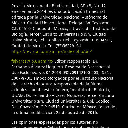
clorofitas filamentosas y macrófitas en ambientes lóticos de
Revista Mexicana de Biodiversidad, Año 3, No. 12,
la Cantera Oriente, Ciudad de México (Tesis). Facultad de
enero-marzo 2014, es una publicación trimestral
Ciencias, Universidad Nacional Autónoma de México. Cd. de
editada por la Universidad Nacional Autónoma de
México.
México, Ciudad Universitaria, Delegación Coyoacán,
C.P. 04510, Ciudad de México, a través del Instituto de
Biología, Tercer Circuito Universitario s/n, Ciudad
Maceda, R., Tavera, R. y Novelo, E. (2017). Ecología de
Universitaria, Col. Copilco, Del. Coyoacán, C.P. 04510,
cianoprocariontes epífitas que habitan ambientes lóticos de
Ciudad de México, Tel. (55)56229164,
la Cantera Oriente, Ciudad de México. Hidrobiológica, 27,
https://revista.ib.unam.mx/index.php/bio/
327–336.
falvarez@ib.unam.mx
Editor responsable: Dr.
Fernando Álvarez Noguera. Reserva de Derechos al
Martell-Ortiz, C. I. (2019). Composición florística del
Uso Exclusivo No. 04-2013-092709142100-203, ISSN:
fitoplancton del Lago de Chalco, Ciudad de México, México
2007-8706, ambos otorgados por el Instituto Nacional
(Tesis). Facultad de Ciencias, Universidad Nacional
del Derecho de Autor, Responsable de la última
Autónoma de México. Cd. de México.
actualización de este número, Instituto de Biología,
UNAM, Dr. Fernando Álvarez Noguera, Tercer Circuito
Universitario s/n, Ciudad Universitaria, Col. Copilco,
Medlin, L. K. y Kaczmarska, I. (2004). Evolution of the
Del. Coyoacán, C.P. 04510, Ciudad de México, fecha de
Diatoms. V. Morphological and cytological support for the
la última modificación: 25 de agosto de 2016.
major clades and taxonomic revision. Phycologia, 43, 245–
270.
https://doi.org/10.2216/i0031-8884-43-3-245.1
Las opiniones expresadas por los autores, no
necesariamente reflejan la postura del editor de la