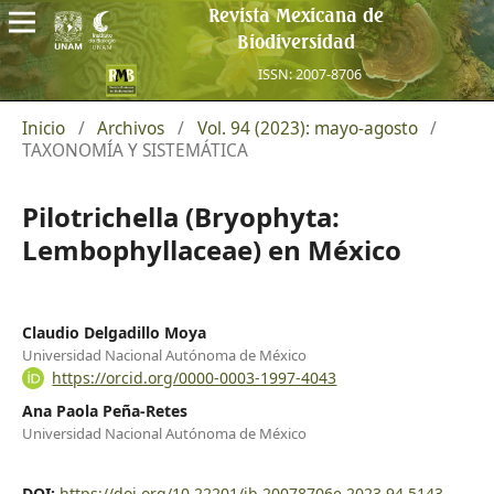
Revista Mexicana de
Biodiversidad
ISSN: 2007-8706
Inicio
/
Archivos
/
Vol. 94 (2023): mayo-agosto
/
TAXONOMÍA Y SISTEMÁTICA
Pilotrichella (Bryophyta:
Lembophyllaceae) en México
Claudio Delgadillo Moya
Universidad Nacional Autónoma de México
https://orcid.org/0000-0003-1997-4043
Ana Paola Peña-Retes
Universidad Nacional Autónoma de México
DOI:
https://doi.org/10.22201/ib.20078706e.2023.94.5143