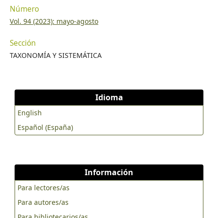
Número
New York, USA.
Vol. 94 (2023): mayo-agosto
Sección
TAXONOMÍA Y SISTEMÁTICA
Idioma
English
Español (España)
Información
Para lectores/as
Para autores/as
Para bibliotecarios/as