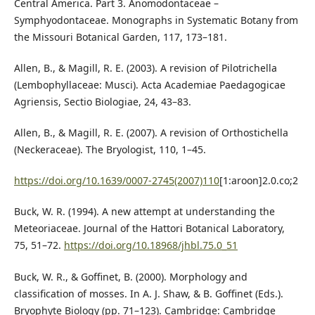
Central America. Part 3. Anomodontaceae –
Symphyodontaceae. Monographs in Systematic Botany from
the Missouri Botanical Garden, 117, 173–181.
Allen, B., & Magill, R. E. (2003). A revision of Pilotrichella
(Lembophyllaceae: Musci). Acta Academiae Paedagogicae
Agriensis, Sectio Biologiae, 24, 43–83.
Allen, B., & Magill, R. E. (2007). A revision of Orthostichella
(Neckeraceae). The Bryologist, 110, 1–45.
https://doi.org/10.1639/0007-2745(2007)110
[1:aroon]2.0.co;2
Buck, W. R. (1994). A new attempt at understanding the
Meteoriaceae. Journal of the Hattori Botanical Laboratory,
75, 51–72.
https://doi.org/10.18968/jhbl.75.0_51
Buck, W. R., & Goffinet, B. (2000). Morphology and
classification of mosses. In A. J. Shaw, & B. Goffinet (Eds.).
Bryophyte Biology (pp. 71–123). Cambridge: Cambridge