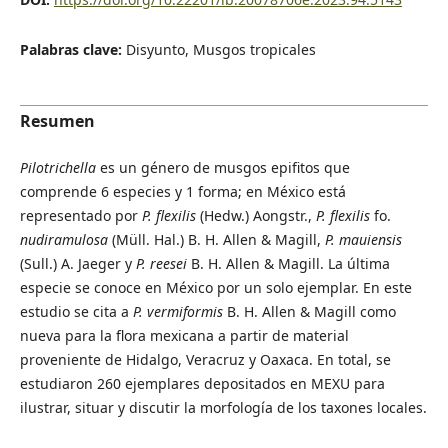
Palabras clave:
Disyunto, Musgos tropicales
Resumen
Pilotrichella
es un género de musgos epifitos que
comprende 6 especies y 1 forma; en México está
representado por
P. flexilis
(Hedw.) Aongstr.,
P. flexilis
fo.
nudiramulosa
(Müll. Hal.) B. H. Allen & Magill,
P. mauiensis
(Sull.) A. Jaeger y
P. reesei
B. H. Allen & Magill. La última
especie se conoce en México por un solo ejemplar. En este
estudio se cita a
P. vermiformis
B. H. Allen & Magill como
nueva para la flora mexicana a partir de material
proveniente de Hidalgo, Veracruz y Oaxaca. En total, se
estudiaron 260 ejemplares depositados en MEXU para
ilustrar, situar y discutir la morfología de los taxones locales.