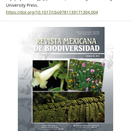
University Press.
https://doi.org/10.1017/cbo9781139171304.004
Crum, H. A. (1951). The Appalachian-Ozarkian element in the
moss flora of Mexico with a check-list of all known Mexican
mosses (Ph. D. Thesis). University of Michigan. Ann Arbor.
Graham, A. (1993). Historical factors and biological diversity
in Mexico. In T. P. Ramamoorty, R. Bye, A. Lot, & J. Fa (Eds.),
Biological diversity of Mexico. Origins and distribution
(pp.109–127). New York: Oxford University Press.
Gual-Díaz, M., & Rendón-Correa, A. (2017). Los bosques
mesófilos de montaña de México. Agro-Productividad, 10, 3–
9.
Martin, P. S., & Harrell, B. E. (1957). The Pleistocene history of
temperate biotas in Mexico and eastern United States.
Ecology, 38, 468–480.
https://doi.org/10.2307/1929892