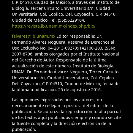
C.P. 04510, Ciudad de México, a través del Instituto de
groups (Coleoptera: Scarabaeidae). The Canadian
Biología, Tercer Circuito Universitario s/n, Ciudad
Entomologist, 125, 1091–1114.
Universitaria, Col. Copilco, Del. Coyoacán, C.P. 04510,
https://doi.org/10.4039/Ent1251091-6
Ciudad de México, Tel. (55)56229164,
https://revista.ib.unam.mx/index.php/bio/
INEGI (Instituto Nacional de Geografía y Estadística). (2019).
falvarez@ib.unam.mx
Editor responsable: Dr.
Retrieved January, 2019 from:
Fernando Álvarez Noguera. Reserva de Derechos al
https://www.inegi.org.mx/temas/climatologia/
Uso Exclusivo No. 04-2013-092709142100-203, ISSN:
2007-8706, ambos otorgados por el Instituto Nacional
Joaqui, T., Moctezuma, V., Sánchez-Huerta, J. L., & Escobar, F.
del Derecho de Autor, Responsable de la última
(2019). The Onthophagus fuscus (Coleoptera: Scarabaeidae)
actualización de este número, Instituto de Biología,
UNAM, Dr. Fernando Álvarez Noguera, Tercer Circuito
species complex: an update and the description of a new
Universitario s/n, Ciudad Universitaria, Col. Copilco,
species. Zootaxa, 4555, 151–186.
Del. Coyoacán, C.P. 04510, Ciudad de México, fecha de
https://doi.org/10.11646/zootaxa.4555.2.1
la última modificación: 25 de agosto de 2016.
Kohlmann, B., & Solís, A. (2001). El género Onthophagus
Las opiniones expresadas por los autores, no
necesariamente reflejan la postura del editor de la
(Coleoptera: Scarabaeidae) en Costa Rica. Giornale Italiano
publicación. Se autoriza la reproducción total o parcial
di Entomologia, 9, 159–261.
de los textos aquí publicados siempre y cuando se cite
la fuente completa y la dirección electrónica de la
Kohlmann, B., & Solís, A. (2012). New species and
publicación.