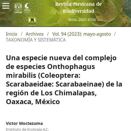
Revista Mexicana de
Biodiversidad
ISSN: 2007-8706
Inicio
/
Archivos
/
Vol. 94 (2023): mayo-agosto
/
TAXONOMÍA Y SISTEMÁTICA
Una especie nueva del complejo
de especies Onthophagus
mirabilis (Coleoptera:
Scarabaeidae: Scarabaeinae) de la
región de Los Chimalapas,
Oaxaca, México
Victor Moctezuma
Instituto de Ecología A.C.