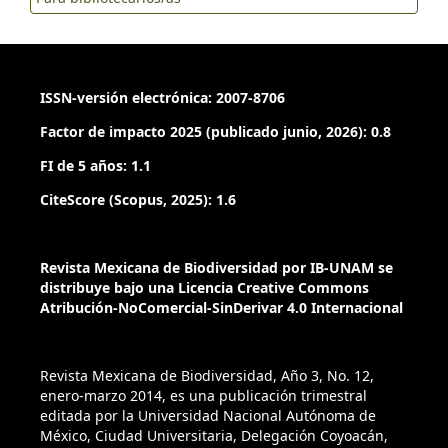
evolutionary biogeography, ecology and biogeographical
regionalization. Zootaxa, 4226, 1–46.
https://doi.org/10.11646/zootaxa.4226.1.1
ISSN-versión electrónica: 2007-8706
Halffter, G., Zunino, M., Moctezuma, V., & Sánchez-Huerta, J.
L. (2019). The integration processes of the distributional
Factor de impacto 2025 (publicado junio, 2026): 0.8
patterns in the Mexican Transition Zone: Phyletic,
FI de 5 años: 1.1
paleogeographic and ecological factors of a case study.
CiteScore (Scopus, 2025): 1.6
Zootaxa, 4586, 1–34.
https://doi.org/10.11646/zootaxa.4586.1.1
Revista Mexicana de Biodiversidad por IB-UNAM se
Hortal, J., de Bello, F., Diniz-Filho, J. A. F., Lewinsohn, T. M.,
distribuye bajo una Licencia Creative Commons
Lobo, J. M., & Ladle, R. J. (2015). Seven shortfalls that beset
Atribución-NoComercial-SinDerivar 4.0 Internacional
large-scale knowledge of biodiversity. Annual Review of
Ecology, Evolution, and Systematics, 46, 523–549.
https://doi.org/10.1146/annurev-ecolsys-112414-054400
Revista Mexicana de Biodiversidad, Año 3, No. 12,
enero-marzo 2014, es una publicación trimestral
Howden, H. F., & Gill, B. D. (1993). Mesoamerican
editada por la Universidad Nacional Autónoma de
Onthophagus Latreille in the dicranius and mirabilis species
México, Ciudad Universitaria, Delegación Coyoacán,