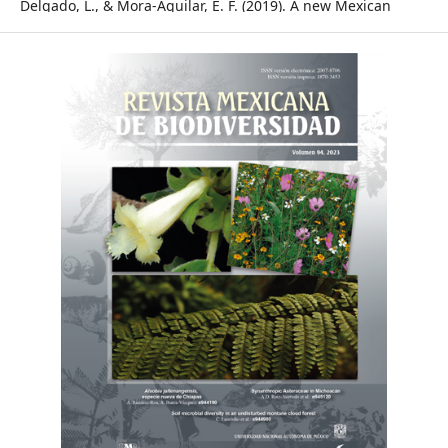
Delgado, L., & Mora-Aguilar, E. F. (2019). A new Mexican
species of Onthophagus Latreille (Coleoptera: Scarabaeidae:
Scarabaeinae), with a revised key to the species of the O.
dicranius species complex. Zootaxa, 4695, 586–592.
https://doi.org/10.11646/zootaxa.4695.6.9
Delgado, L., Peraza, L. N., & Deloya, C. (2006). Onthophagus
yucatanus, a new species of the clypeatus group from
Mexico and Guatemala (Coleoptera: Scarabaeidae). Florida
Entomologist, 89, 6–9.
https://doi.org/10.1653/0015-
4040(2006)89
[6:OYANSO]2.0.CO;2
Favila, M. E., & Halffter, G. (1997). The use of indicator
groups for measuring biodiversity as related to community
structure and function. Acta Zoológica Mexicana (N. S.), 72,
1–25.
https://doi.org/10.21829/azm.1997.72721734
GBIF (Global Biodiversity Information Facility). (2019). GBIF
Secretariat. Retrieved January, 2020 from: