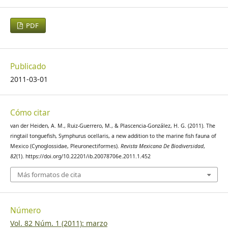
PDF
Publicado
2011-03-01
Cómo citar
van der Heiden, A. M., Ruiz-Guerrero, M., & Plascencia-González, H. G. (2011). The
ringtail tonguefish, Symphurus ocellaris, a new addition to the marine fish fauna of
Mexico (Cynoglossidae, Pleuronectiformes).
Revista Mexicana De Biodiversidad
,
82
(1). https://doi.org/10.22201/ib.20078706e.2011.1.452
Más formatos de cita
Número
Vol. 82 Núm. 1 (2011): marzo