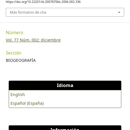
https://doi.org/10.22201/ib.20078706e.2006.002.336
Más formatos de cita
Número
Vol. 77 Núm. 002: diciembre
Sección
BIOGEOGRAFÍA
Idioma
English
Español (España)
Información