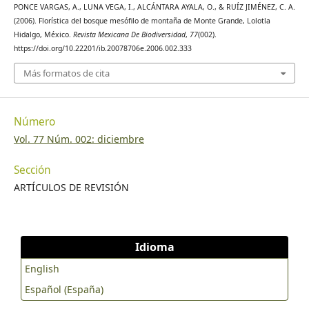
PONCE VARGAS, A., LUNA VEGA, I., ALCÁNTARA AYALA, O., & RUÍZ JIMÉNEZ, C. A.
(2006). Florística del bosque mesófilo de montaña de Monte Grande, Lolotla
Hidalgo, México.
Revista Mexicana De Biodiversidad
,
77
(002).
https://doi.org/10.22201/ib.20078706e.2006.002.333
Más formatos de cita
Número
Vol. 77 Núm. 002: diciembre
Sección
ARTÍCULOS DE REVISIÓN
Idioma
English
Español (España)