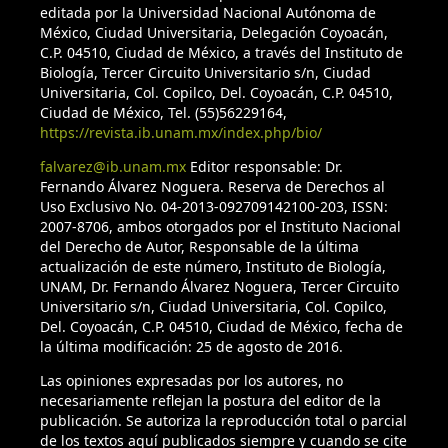
editada por la Universidad Nacional Autónoma de
Kohlmann, B. y Solís, A. (2001). El género Onthophagus
México, Ciudad Universitaria, Delegación Coyoacán,
(Coleoptera: Scarabaeidae) en Costa Rica. Giornale Italiano
C.P. 04510, Ciudad de México, a través del Instituto de
di Entomologia, 9, 159–261.
Biología, Tercer Circuito Universitario s/n, Ciudad
Universitaria, Col. Copilco, Del. Coyoacán, C.P. 04510,
Ciudad de México, Tel. (55)56229164,
Kohlmann, B. y Solís, A. (2012). New species and
https://revista.ib.unam.mx/index.php/bio/
revalidations of scarab beetles (Coleoptera: Geotrupidae:
Athyreini and Coleoptera: Scarabaeidae: Scarabaeinae) from
falvarez@ib.unam.mx
Editor responsable: Dr.
Fernando Álvarez Noguera. Reserva de Derechos al
Costa Rica and Panama. Zootaxa, 3193, 28–52.
Uso Exclusivo No. 04-2013-092709142100-203, ISSN:
http://dx.doi.org/10.11646/zootaxa.3193.1.2
2007-8706, ambos otorgados por el Instituto Nacional
del Derecho de Autor, Responsable de la última
Martin-Piera, F. y Zunino, M. (1985). Taxonomie et
actualización de este número, Instituto de Biología,
biogéographie des Onthophagus du <>. I. (Coleoptera,
UNAM, Dr. Fernando Álvarez Noguera, Tercer Circuito
Scarabaeoidea). Nouvelle Revue d'Entomologie (Nouvelle
Universitario s/n, Ciudad Universitaria, Col. Copilco,
Del. Coyoacán, C.P. 04510, Ciudad de México, fecha de
Série), 2, 241–250.
la última modificación: 25 de agosto de 2016.
Martin-Piera, F. y Zunino, M. (1986). Analisi sistematica,
Las opiniones expresadas por los autores, no
filogenetica e biogeografica del sottogenere
necesariamente reflejan la postura del editor de la
Paleonthophagus Zunino, 1979 (Coleoptera, Scarabaeidae:
publicación. Se autoriza la reproducción total o parcial
de los textos aquí publicados siempre y cuando se cite
genere Onthophagus): il grupo ovatus. Bolletino del Museo