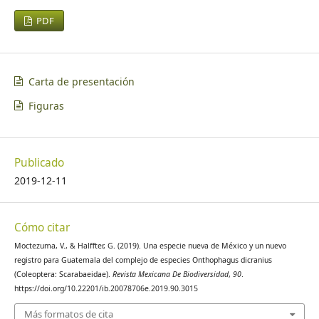
PDF
Génier, F. (2017). A new Guatemalan cloud forest endemic
Onthophagus Latreille, 1802 (Coleoptera: Scarabaeidae:
Scarabaeinae). The Canadian Entomologist, 149, 574–580.
Carta de presentación
https://doi.org/10.4039/tce.2017.32
Figuras
Génier, F. y Howden, H. F. (1999). Two new Central American
Onthophagus Latreille of the mirabilis species group
(Coleoprea: Scarabaeidae, Scarabaeinae). The Coleopterists
Publicado
Bulletin, 53, 130–144.
2019-12-11
Génier, G y Medina, C. A. (2004). Onthophagus mirabilis
bates, description of the newly discovered female
Cómo citar
(Coleoptera: Scarabaeidae, Scarabaeinae). The Coleopterists
Bulletin, 58, 610–612.
Moctezuma, V., & Halffter, G. (2019). Una especie nueva de México y un nuevo
registro para Guatemala del complejo de especies Onthophagus dicranius
(Coleoptera: Scarabaeidae).
Revista Mexicana De Biodiversidad
,
90
.
Gómez-Pompa, A. (2016). Mi vida en las selvas tropicales.
https://doi.org/10.22201/ib.20078706e.2019.90.3015
Memorias de un botánico. México: Dr. Arturo Gómez Pompa.
https://www.google.com/url?
Más formatos de cita