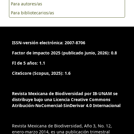
Howden, H. F. y Gill, B. D. (1993). Mesoamerican
Para autores/as
Onthophagus Latreille in the dicranius and mirabilis species
Para bibliotecarios/as
groups (Coleoptera: Scarabaeidae). The Canadian
Entomologist, 125, 1091–1114.
Howden, H. F. y Young, O. P. (1981). Panamanian
ISSN-versión electrónica: 2007-8706
Scarabaeinae: Taxonomy, distribution, and habits
(Coleoptera, Scarabaeidae). Contributions of the American
Factor de impacto 2025 (publicado junio, 2026): 0.8
Entomological Institute, 18, 1–204.
FI de 5 años: 1.1
INEGI. (2019). Instituto Nacional de Geografía y Estadística.
CiteScore (Scopus, 2025): 1.6
Recuperado el 30 de marzo, 2019 de:
https://www.inegi.org.mx/
Revista Mexicana de Biodiversidad por IB-UNAM se
Joaqui, T., Moctezuma, V., Sánchez-Huerta, J. L. y Escobar, F.
distribuye bajo una Licencia Creative Commons
Atribución-NoComercial-SinDerivar 4.0 Internacional
(2019). The Onthophagus fuscus (Coleoptera: Scarabaeidae)
species complex: an update and the description of a new
species. Zootaxa, 4555, 151–186.
Revista Mexicana de Biodiversidad, Año 3, No. 12,
https://doi.org/10.11646/zootaxa.4555.2.1
enero-marzo 2014, es una publicación trimestral