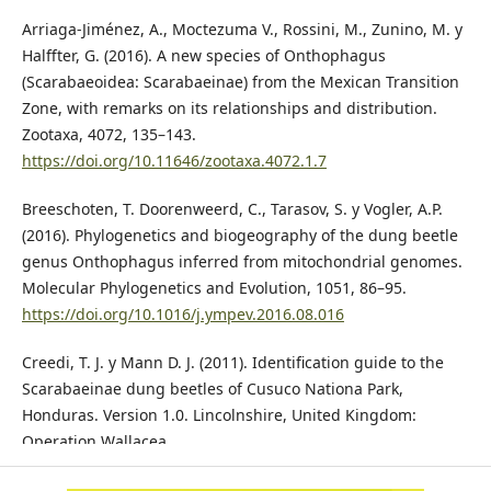
Arriaga-Jiménez, A., Moctezuma V., Rossini, M., Zunino, M. y
Halffter, G. (2016). A new species of Onthophagus
(Scarabaeoidea: Scarabaeinae) from the Mexican Transition
Zone, with remarks on its relationships and distribution.
Zootaxa, 4072, 135–143.
https://doi.org/10.11646/zootaxa.4072.1.7
Breeschoten, T. Doorenweerd, C., Tarasov, S. y Vogler, A.P.
(2016). Phylogenetics and biogeography of the dung beetle
genus Onthophagus inferred from mitochondrial genomes.
Molecular Phylogenetics and Evolution, 1051, 86–95.
https://doi.org/10.1016/j.ympev.2016.08.016
Creedi, T. J. y Mann D. J. (2011). Identification guide to the
Scarabaeinae dung beetles of Cusuco Nationa Park,
Honduras. Version 1.0. Lincolnshire, United Kingdom:
Operation Wallacea.
García-Aguirre, M. A. (2015). Chimalapas: La defensa del