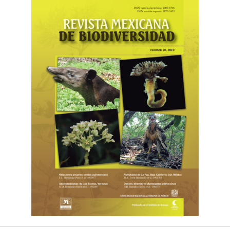
territorio y de los bienes naturales como un factor de
identidad indígena. México: Centro de Estudios para el
Cambio en el Campo Mexicano, Brot für die Welt.
http://ceccam.org/sites/default/files/Folleto%20Chimalapas%20d
Gasca-Álvarez, H. J., Zunino, M. y Deloya C. (2018). The ninth
brachypterous Onthophagus Latreille (Coleoptera:
Scarabaeidae: Scarabaeinae) of the world: a new species
from Mexico. Journal of Natural History, 52, 2121–2132.
https://doi.org/10.1080/00222933.2018.1515382
GBIF. (2019). GBIF Ocurrence Download. Recuperado el 30
de marzo, 2019 de:
https://doi.org/10.15468/dl.5snjfy;
https://doi.org/10.15468/dl.7ujh73;
https://doi.org/10.15468/dl.bn2tn7;
https://doi.org/10.15468/dl.u8q7ga;
https://doi.org/10.15468/dl.jjx4ph;
https://doi.org/10.15468/dl.pf1yju;
https://doi.org/10.15468/dl.vu2chg