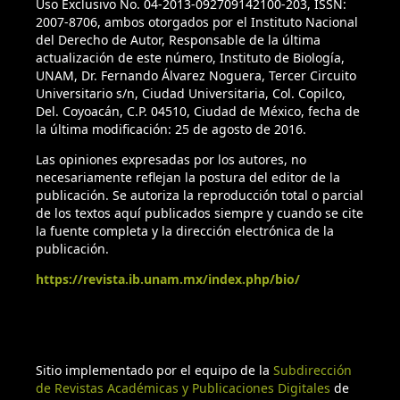
Uso Exclusivo No. 04-2013-092709142100-203, ISSN:
Schoener, T. W., Spiller, D. A. y Losos, J. B. (2001). Natural
2007-8706, ambos otorgados por el Instituto Nacional
del Derecho de Autor, Responsable de la última
restoration of the species-area relation for a lizard after a
actualización de este número, Instituto de Biología,
hurricane. Science, 294, 1525-1528.
UNAM, Dr. Fernando Álvarez Noguera, Tercer Circuito
Universitario s/n, Ciudad Universitaria, Col. Copilco,
Schoener, T. W., Spiller, D. A. y Losos, J. B. (2004). Variable
Del. Coyoacán, C.P. 04510, Ciudad de México, fecha de
ecological effects of hurricanes: the importance of seasonal
la última modificación: 25 de agosto de 2016.
timing for survival of lizards on Bahamian islands.
Las opiniones expresadas por los autores, no
Proceeding of the National Academy of Science, U.S.A., 101,
necesariamente reflejan la postura del editor de la
177-81.
publicación. Se autoriza la reproducción total o parcial
de los textos aquí publicados siempre y cuando se cite
Siliceo-Cantero, H. H. y García, A. (2013). Anolis nebulosus
la fuente completa y la dirección electrónica de la
(Clouded Anole). Predation. Herpetological Review, 44, 137.
publicación.
https://revista.ib.unam.mx/index.php/bio/
Siliceo-Cantero, H. H. y García, A. (2014). Differences in
growth rate, body condition, habitat use and food
availability between island and mainland lizard populations
of Anolis nebulosus in Jalisco, Mexico. Journal of Tropical
Sitio implementado por el equipo de la
Subdirección
Ecology, 30, 493-501.
de Revistas Académicas y Publicaciones Digitales
de