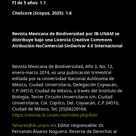
forest. Biotropica, 23, 468-474.
FI de 5 años: 1.1
CiteScore (Scopus, 2025): 1.6
Renton, K., Salinas-Melgoza, A., Rueda-Hernández, R. y
Vázquez-Reyes, L. D. (2017). Differential resilience to
extreme climate events of tree phenology and cavity
Revista Mexicana de Biodiversidad por IB-UNAM se
resources in tropical dry forest: Cascading effects on a
distribuye bajo una Licencia Creative Commons
threatened species. Forest Ecology and Management, 426,
Atribución-NoComercial-SinDerivar 4.0 Internacional
164-175.
Rittenhouse, C D., Pidgeon, A. N., Albright, T. P., Culbert, T.
Revista Mexicana de Biodiversidad, Año 3, No. 12,
P., Clayton, M. K., Flather, C. H., Chengquan, C., Masek, J. G. y
enero-marzo 2014, es una publicación trimestral
editada por la Universidad Nacional Autónoma de
Radeloff, V. C. (2010). Avifauna response to hurricanes:
México, Ciudad Universitaria, Delegación Coyoacán,
regional changes in community similarity. Global Change
C.P. 04510, Ciudad de México, a través del Instituto de
Biology, 16, 905-917.
Biología, Tercer Circuito Universitario s/n, Ciudad
Universitaria, Col. Copilco, Del. Coyoacán, C.P. 04510,
Schoener, T. W. y Spiller, D. A. (2006). Nonsynchronous
Ciudad de México, Tel. (55)56229164,
recovery of community characteristics in island spiders after
https://revista.ib.unam.mx/index.php/bio/
a catastrophic hurricane. Proceeding of the National
falvarez@ib.unam.mx
Editor responsable: Dr.
Academy of Science, U.S.A., 103, 2220-2225.
Fernando Álvarez Noguera. Reserva de Derechos al