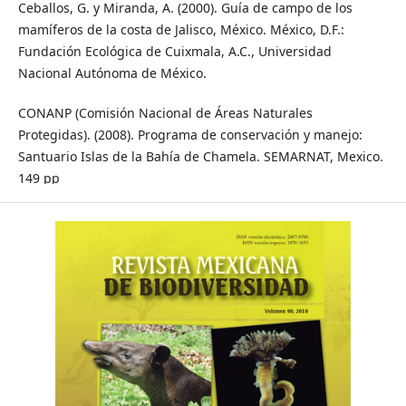
Ceballos, G. y Miranda, A. (2000). Guía de campo de los
mamíferos de la costa de Jalisco, México. México, D.F.:
Fundación Ecológica de Cuixmala, A.C., Universidad
Nacional Autónoma de México.
CONANP (Comisión Nacional de Áreas Naturales
Protegidas). (2008). Programa de conservación y manejo:
Santuario Islas de la Bahía de Chamela. SEMARNAT, Mexico.
149 pp
García, A. (2008). The use of habitat and time by lizards in a
tropical deciduous forest of western Mexico. Journal of
Studies on Neotropical Fauna and Environment, 43, 107-115.
García, A. y Ceballos, G. (1994). Guía de campo de los
reptiles y anfibios de la costa de Jalisco, México. México, D.F.:
Fundación Ecológica de Cuixmala, A.C. e Instituto de
Biología, Universidad Nacional Autónoma de México.