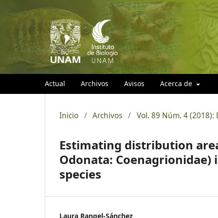
Actual
Archivos
Avisos
Acerca de
Inicio
/
Archivos
/
Vol. 89 Núm. 4 (2018):
Estimating distribution area
Odonata: Coenagrionidae) i
species
Laura Rangel-Sánchez