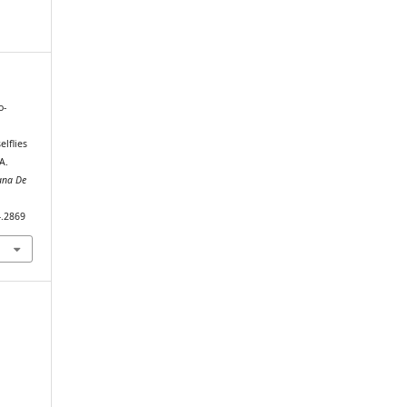
o-
elflies
A.
ana De
4.2869