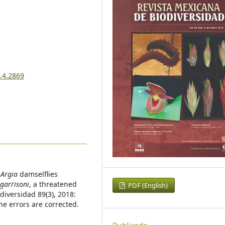
.4.2869
x
Argia
damselflies
 garrisoni
, a threatened
PDF (English)
diversidad 89(3), 2018:
he errors are corrected.