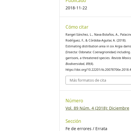
Publicado
2018-11-22
Cómo citar
Rangel-Sánchez, L., Nava-Bolaños, A., Palacin
Rodríguez, F., & Córdoba-Aguilar, A. (2018).
Estimating distribution area in six Argia dams
(Insecta: Odonata: Coenagrionidae) including 
garrisoni, a threatened species.
Revista Mexic
Biodiversidad
,
89
(4).
https://doi.org/10.22201/ib.20078706e.2018.
Más formatos de cita
Número
Vol. 89 Núm. 4 (2018): Diciembre
Sección
Fe de errores / Errata