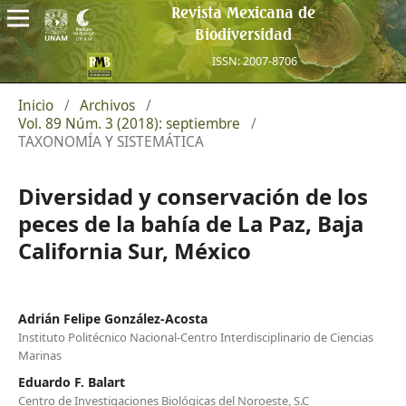
Revista Mexicana de
Biodiversidad
ISSN: 2007-8706
Inicio
/
Archivos
/
Vol. 89 Núm. 3 (2018): septiembre
/
TAXONOMÍA Y SISTEMÁTICA
Diversidad y conservación de los
peces de la bahía de La Paz, Baja
California Sur, México
Adrián Felipe González-Acosta
Instituto Politécnico Nacional-Centro Interdisciplinario de Ciencias
Marinas
Eduardo F. Balart
Centro de Investigaciones Biológicas del Noroeste, S.C