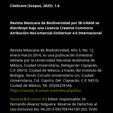
Ciencias Biológicas 38:75-102.
CiteScore (Scopus, 2025): 1.6
Castro-Aguirre, J. L., H. S. Espinosa-Pérez y J. J. Schmitter-
Soto. 1999. Ictiofauna estuarino-lagunar y vicaria de México.
Revista Mexicana de Biodiversidad por IB-UNAM se
distribuye bajo una Licencia Creative Commons
Limusa-Noriega, Distroto Federal., México. 711 p.
Atribución-NoComercial-SinDerivar 4.0 Internacional
Castro-Aguirre, J. L., A. F. González-Acosta y J. de la Cruz-
Agüero. 2005. Lista anotada de las especies ícticas
Revista Mexicana de Biodiversidad, Año 3, No. 12,
anfipacíficas, de afinidad boreal, endémica y
enero-marzo 2014, es una publicación trimestral
anfipeninsulares del Golfo de California, México.
editada por la Universidad Nacional Autónoma de
Universidad y Ciencia 21:85-106.
México, Ciudad Universitaria, Delegación Coyoacán,
C.P. 04510, Ciudad de México, a través del Instituto de
Castro-Aguirre, J. L., A. F. González-Acosta, J. de la Cruz-
Biología, Tercer Circuito Universitario s/n, Ciudad
Universitaria, Col. Copilco, Del. Coyoacán, C.P. 04510,
Agüero y R. Moncayo-Estrada. 2006. Ictiofauna marina-
Ciudad de México, Tel. (55)56229164,
costera del Pacifico central Mexicano: análisis preliminar de
https://revista.ib.unam.mx/index.php/bio/
su riqueza y relaciones biogeográficas. In Los recursos
falvarez@ib.unam.mx
Editor responsable: Dr.
pesqueros y acuícolas de Jalisco, Colima y Michoacán, M. C.
Fernando Álvarez Noguera. Reserva de Derechos al
Jiménez-Quiroz y E. Espino-Barr (eds.). Instituto Nacional de
Uso Exclusivo No. 04-2013-092709142100-203, ISSN:
la Pesca, SAGARPA, Manzanillo, Colima. p. 146-166.