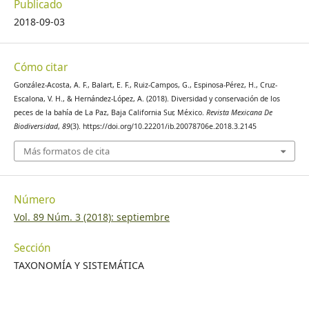
Briggs, J. C. 1974. Marine Zoogeography. McGraw-Hill,
Publicado
Nueva York, McGraw-Hill. 473p.
2018-09-03
Burhanuddin, A. I. y N. V. Parin. 2008. Redescription of the
Cómo citar
trichiurid fish, Trichiurus nitens Garman, 1899, being a valid
species distinct from T. lepturus Linnaeus, 1758
González-Acosta, A. F., Balart, E. F., Ruiz-Campos, G., Espinosa-Pérez, H., Cruz-
(Perciformes: Trichiuridae). Journal of Ichthyology
Escalona, V. H., & Hernández-López, A. (2018). Diversidad y conservación de los
peces de la bahía de La Paz, Baja California Sur, México.
Revista Mexicana De
48(10):825-830.
Biodiversidad
,
89
(3). https://doi.org/10.22201/ib.20078706e.2018.3.2145
Brusca, R. C., L. T. Findley, P. A. Hastings, M. Hendricks, J.
Más formatos de cita
Torre-Cosío y A. van der Heiden. 2005. A. Macrofaunal
diversity in the Gulf of California. In Biodiversity ecosystems,
and conservation in northern Mexico, J.-L. Cartron, G.
Número
Ceballos y S. L. Felger (eds.). Oxford University Press, Oxford,
Vol. 89 Núm. 3 (2018): septiembre
Nueva York. p. 179-202.
Sección
Castro-Aguirre, J. L. 1991. Nuevos registros de peces
TAXONOMÍA Y SISTEMÁTICA
mesopelágicos y bentónicos en el Golfo de California,
México. Anales de la Escuela Nacional de Ciencias Biológicas