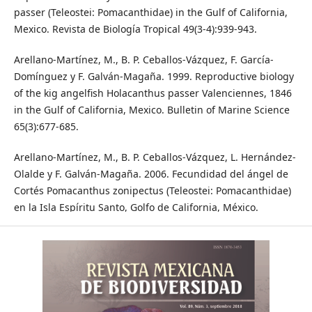
passer (Teleostei: Pomacanthidae) in the Gulf of California,
Mexico. Revista de Biología Tropical 49(3-4):939-943.
Arellano-Martínez, M., B. P. Ceballos-Vázquez, F. García-
Domínguez y F. Galván-Magaña. 1999. Reproductive biology
of the kig angelfish Holacanthus passer Valenciennes, 1846
in the Gulf of California, Mexico. Bulletin of Marine Science
65(3):677-685.
Arellano-Martínez, M., B. P. Ceballos-Vázquez, L. Hernández-
Olalde y F. Galván-Magaña. 2006. Fecundidad del ángel de
Cortés Pomacanthus zonipectus (Teleostei: Pomacanthidae)
en la Isla Espíritu Santo, Golfo de California, México.
Ciencias Marinas 32(1A):65-71.
Arreguín-Sánchez, F., A. Hernández-Herrera, R. Ramírez-
Rodriguez y H. Pérez-España. 2004. Optimal management
scenarios for the artisanal fisheries in the ecosystem of La
Paz Bay, Baja California Sur, Mexico. Ecological Modelling