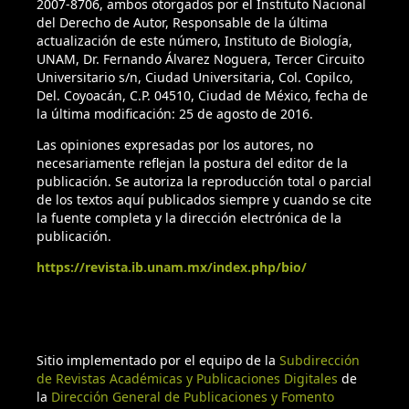
2007-8706, ambos otorgados por el Instituto Nacional
del Derecho de Autor, Responsable de la última
Contreras-Espinosa, F. 2010. Ecosistemas costeros
actualización de este número, Instituto de Biología,
mexicanos una actualización. Universidad Autónoma
UNAM, Dr. Fernando Álvarez Noguera, Tercer Circuito
Universitario s/n, Ciudad Universitaria, Col. Copilco,
Metropolitana, Distrito Federal, México. 514 P.
Del. Coyoacán, C.P. 04510, Ciudad de México, fecha de
la última modificación: 25 de agosto de 2016.
Craig, M. T., R. T. Graham, R. A. Torres, J. R. Hyde, M. O.
Freitas, B. P. Ferreira, M. Hostim-Silva, L. C. Gerhardinger, A.
Las opiniones expresadas por los autores, no
A. Bertoncini y D. R. Robertson. 2009. How many species of
necesariamente reflejan la postura del editor de la
publicación. Se autoriza la reproducción total o parcial
the goliath grouper are there? Cryptic genetic divergence in
de los textos aquí publicados siempre y cuando se cite
a threatened marine fish and the resurrection of a
la fuente completa y la dirección electrónica de la
geopolitical species. Endangered Species Research 7:167-
publicación.
174
https://revista.ib.unam.mx/index.php/bio/
Chávez R., H. 1985. Bibliografía sobre los peces de la Bahía
de la Paz, Baja California Sur, México. Investigaciones
Marinas CICIMAR 2:1-75.
Sitio implementado por el equipo de la
Subdirección
Diario Oficial de la Federación (DOF). 2010. Norma Oficial
de Revistas Académicas y Publicaciones Digitales
de
Mexicana NOM-059-SEMARNAT-2010, Protección ambiental-
la
Dirección General de Publicaciones y Fomento