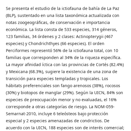
Se presenta el estudio de la ictiofauna de bahía de La Paz
(BLP), sustentado en una lista taxonómica actualizada con
notas zoogeográficas, de conservación e importancia
económica. La lista consta de 533 especies, 314 géneros,
123 familias, 34 órdenes y 2 clases: Actinopterygii (467
especies) y Chondrichthyes (66 especies). El orden
Perciformes representó 56% de la ictiofauna total, con 10
familias que corresponden al 34% de la riqueza específica.
La mayor afinidad íctica con las provincias de Cortés (82.4%)
y Mexicana (68.3%), sugiere la existencia de una zona de
transición para especies templadas y tropicales. Los
hábitats preferenciales son fango arenosos (38%), rocosos
(30%) y biotopos de manglar (29%). Según la UICN, 84% son
especies de preocupación menor y no evaluadas, el 16%
corresponde a otras categorías de riesgo. La NOM-059-
Semarnat-2010, incluye 6 teleósteos bajo protección
especial y 2 especies amenazadas de condrictios. De
acuerdo con la UICN, 188 especies son de interés comercial;