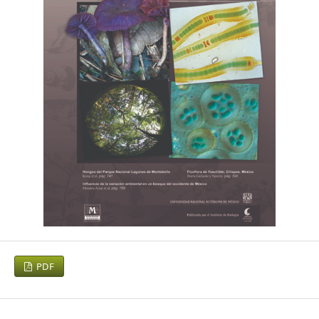
172:373-382.
Balart, E. F., J. L. Castro-Aguirre, D. Aurioles-Gamboa, F.
García-Rodriguez y C. Villavicencio-Garayzar. 1995. Adiciones
a la ictiofauna de la Bahía de La Paz, Baja California Sur,
México. Hidrobiológica 5(1-2):79-85.
Balart, E. F., J. L.Castro-Aguirre y F. De Lachica-Bonilla.
Análisis comparativo de las comunidades ícticas de fondos
blandos y someros de la Bahía de La Paz, B.C.S. 1997. In La
Bahía de La Paz, investigación y conservación, J. Urbán-
Ramírez y M. Ramírez Rodriguez (eds.). UABC-CICIMAR-
SCRIPPS, La Paz, Baja California Sur. p. 163-176.
Balart, E. F., J. C. Pérez-Urbiola, L. Campos-Dávila, M.
Monteforte y A. Ortega-Rubio. 2009. On the first record of a
PDF
potentially harmful fish, Sparus aurata, in the Gulf of
California. Biological Invasions 11:547-550.