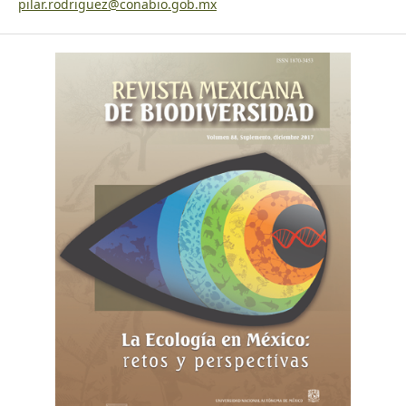
pilar.rodriguez@conabio.gob.mx