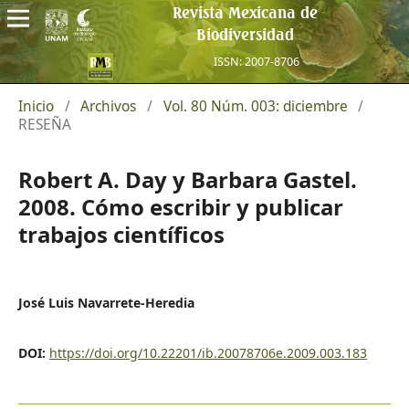
Revista Mexicana de
Biodiversidad
ISSN: 2007-8706
Inicio
/
Archivos
/
Vol. 80 Núm. 003: diciembre
/
RESEÑA
Robert A. Day y Barbara Gastel.
2008. Cómo escribir y publicar
trabajos científicos
José Luis Navarrete-Heredia
DOI:
https://doi.org/10.22201/ib.20078706e.2009.003.183