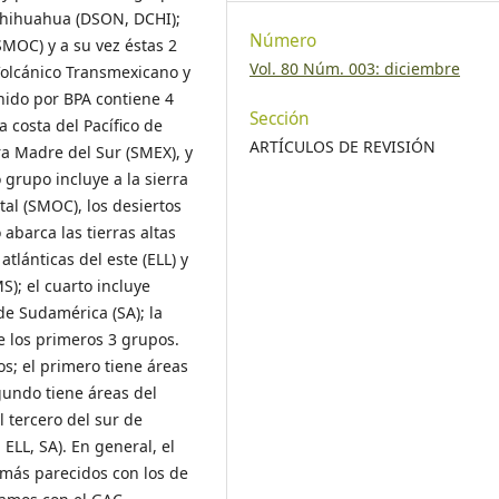
 Chihuahua (DSON, DCHI);
Número
SMOC) y a su vez éstas 2
Vol. 80 Núm. 003: diciembre
Volcánico Transmexicano y
nido por BPA contiene 4
Sección
 costa del Pacífico de
ARTÍCULOS DE REVISIÓN
rra Madre del Sur (SMEX), y
 grupo incluye a la sierra
al (SMOC), los desiertos
abarca las tierras altas
tlánticas del este (ELL) y
S); el cuarto incluye
 de Sudamérica (SA); la
e los primeros 3 grupos.
os; el primero tiene áreas
gundo tiene áreas del
 tercero del sur de
ELL, SA). En general, el
más parecidos con los de