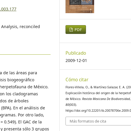
9.003.177
Analysis, reconciled
PDF
Publicado
2009-12-01
ca de las áreas para
Cómo citar
isis biogeográfico
 herpetofauna de México.
Flores-Villela, O., & Martínez-Salazar, E. A. (20
con los cladogramas
Explicación histórica del origen de la herpeto
de México.
Revista Mexicana De Biodiversidad
,
odos de árboles
80
(003).
(BPA). En el análisis de
https://doi.org/10.22201/ib.20078706e.2009.
ogramas. Por otro lado,
Más formatos de cita
= 0.549). El GAC de la
 y presenta sólo 3 grupos