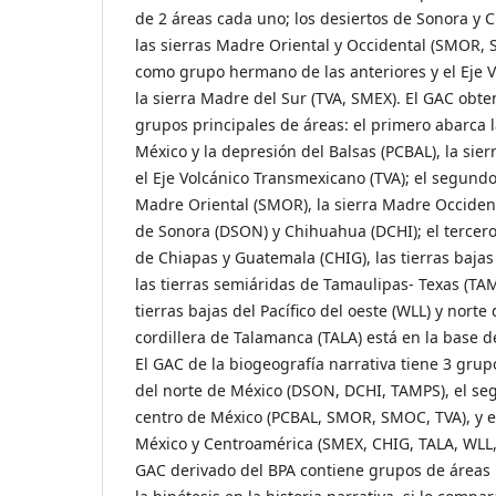
de 2 áreas cada uno; los desiertos de Sonora y
las sierras Madre Oriental y Occidental (SMOR, 
como grupo hermano de las anteriores y el Eje 
la sierra Madre del Sur (TVA, SMEX). El GAC obte
grupos principales de áreas: el primero abarca la
México y la depresión del Balsas (PCBAL), la sie
el Eje Volcánico Transmexicano (TVA); el segundo
Madre Oriental (SMOR), la sierra Madre Occident
de Sonora (DSON) y Chihuahua (DCHI); el tercero 
de Chiapas y Guatemala (CHIG), las tierras bajas a
las tierras semiáridas de Tamaulipas- Texas (TAM
tierras bajas del Pacífico del oeste (WLL) y norte
cordillera de Talamanca (TALA) está en la base d
El GAC de la biogeografía narrativa tiene 3 grup
del norte de México (DSON, DCHI, TAMPS), el se
centro de México (PCBAL, SMOR, SMOC, TVA), y el
México y Centroamérica (SMEX, CHIG, TALA, WLL, 
GAC derivado del BPA contiene grupos de áreas 