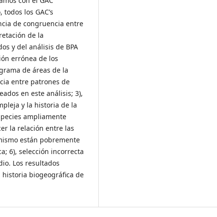
aramos con el GAC
, todos los GAC’s
encia de congruencia entre
retación de la
dos y del análisis de BPA
ción errónea de los
ograma de áreas de la
ncia entre patrones de
dos en este análisis; 3),
leja y la historia de la
especies ampliamente
r la relación entre las
emismo están pobremente
; 6), selección incorrecta
io. Los resultados
historia biogeográfica de