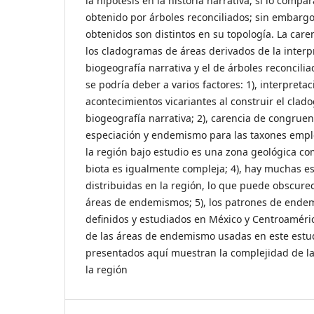
la hipótesis en la historia narrativa, si lo comp
obtenido por árboles reconciliados; sin embargo
obtenidos son distintos en su topología. La car
los cladogramas de áreas derivados de la interp
biogeografía narrativa y el de árboles reconcilia
se podría deber a varios factores: 1), interpreta
acontecimientos vicariantes al construir el clad
biogeografía narrativa; 2), carencia de congrue
especiación y endemismo para las taxones emplea
la región bajo estudio es una zona geológica comp
biota es igualmente compleja; 4), hay muchas 
distribuidas en la región, lo que puede obscurece
áreas de endemismos; 5), los patrones de end
definidos y estudiados en México y Centroamérica
de las áreas de endemismo usadas en este estud
presentados aquí muestran la complejidad de la 
la región