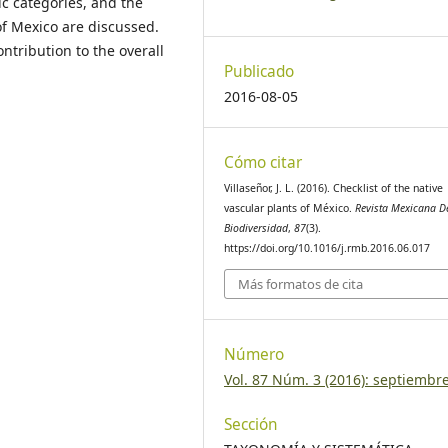
c categories, and the
f Mexico are discussed.
ontribution to the overall
Publicado
2016-08-05
Cómo citar
Villaseñor, J. L. (2016). Checklist of the native
vascular plants of México.
Revista Mexicana D
Biodiversidad
,
87
(3).
https://doi.org/10.1016/j.rmb.2016.06.017
Más formatos de cita
Número
Vol. 87 Núm. 3 (2016): septiembr
Sección