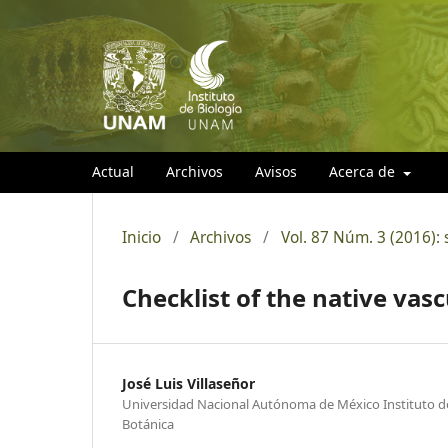
Actual
Archivos
Avisos
Acerca de
Inicio
/
Archivos
/
Vol. 87 Núm. 3 (2016):
Checklist of the native vas
José Luis Villaseñor
Universidad Nacional Autónoma de México Instituto d
Botánica