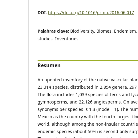
DOI:
https://doi.org/10.1016/j.rmb.2016.06.017
Palabras clave:
Biodiversity, Biomes, Endemism, F
studies, Inventories
Resumen
An updated inventory of the native vascular pla
23,314 species, distributed in 2,854 genera, 297 
The flora includes 1,039 species of ferns and ly
gymnosperms, and 22,126 angiosperms. On ave
synonyms per species is 1.3 (mode = 1). The num
Mexico as the country with the fourth largest flor
world, although among the non-insular countrie
endemic species (about 50%) is second only surp