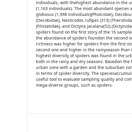
individuals, with thehighest abundance in the 
(1,163 individuals). The most abundant species 
globosus (1,998 individuals)(Pholcidae), Oecobiu
(Oecobidae), Nesticodes rufipes (313) (Theridiidae
(Filistatidae), and Dictyna jacalana(52) (Dictyni
spiders found on the first story of the 16 samp
the abundance of spiders foundon the second 
richness was higher for spiders from the first s
second one and higher in the rainyseason than 
highest diversity of spiders was found in the u
both in the rainy and dry seasons. Basedon the 
urban zone with a garden and the suburban zon
in terms of spider diversity. The speciesaccumula
useful tool to evaluate sampling quality and com
mega-diverse groups, such as spiders.