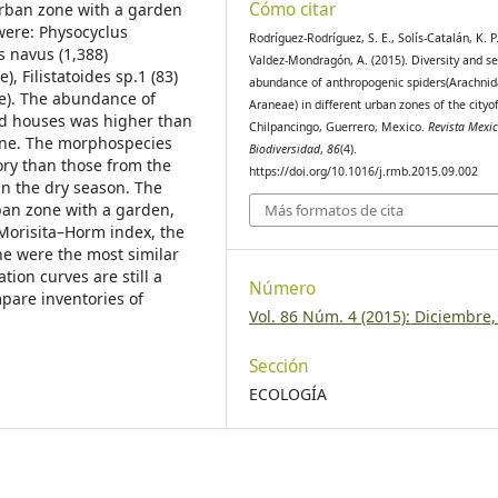
Cómo citar
urban zone with a garden
were: Physocyclus
Rodríguez-Rodríguez, S. E., Solís-Catalán, K. P
s navus (1,388)
Valdez-Mondragón, A. (2015). Diversity and s
), Filistatoides sp.1 (83)
abundance of anthropogenic spiders(Arachnid
dae). The abundance of
Araneae) in different urban zones of the cityo
led houses was higher than
Chilpancingo, Guerrero, Mexico.
Revista Mexi
one. The morphospecies
Biodiversidad
,
86
(4).
tory than those from the
https://doi.org/10.1016/j.rmb.2015.09.002
in the dry season. The
rban zone with a garden,
Más formatos de cita
Morisita–Horm index, the
e were the most similar
tion curves are still a
Número
pare inventories of
Vol. 86 Núm. 4 (2015): Diciembre
Sección
ECOLOGÍA