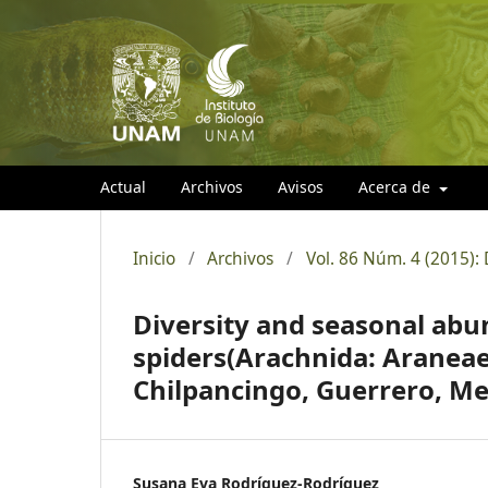
Actual
Archivos
Avisos
Acerca de
Inicio
/
Archivos
/
Vol. 86 Núm. 4 (2015):
Diversity and seasonal ab
spiders(Arachnida: Araneae)
Chilpancingo, Guerrero, Me
Susana Eva Rodríguez-Rodríguez