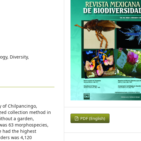
gy, Diversity,
y of Chilpancingo,
zed collection method in
PDF (English)
ithout a garden,
s was 63 morphospecies,
e had the highest
piders was 4,120