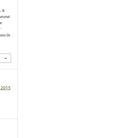
., &
easonal
a:
f
cana De
, 2015