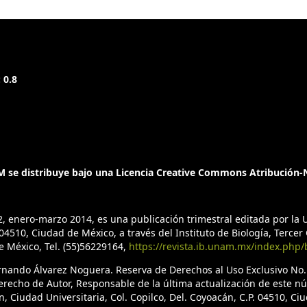
 0.8
 se distribuye bajo una Licencia Creative Commons Atribución-N
2, enero-marzo 2014, es una publicación trimestral editada por l
4510, Ciudad de México, a través del Instituto de Biología, Tercer C
de México, Tel. (55)56229164,
https://revista.ib.unam.mx/index.php/
ernando Álvarez Noguera. Reserva de Derechos al Uso Exclusivo No
erecho de Autor, Responsable de la última actualización de este n
n, Ciudad Universitaria, Col. Copilco, Del. Coyoacán, C.P. 04510, C