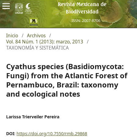
Revista Mexicana de
Biodiversidad
ISSN: 2007-8706
Inicio
/
Archivos
/
Vol. 84 Núm. 1 (2013): marzo, 2013
/
TAXONOMÍA Y SISTEMÁTICA
Cyathus species (Basidiomycota:
Fungi) from the Atlantic Forest of
Pernambuco, Brazil: taxonomy
and ecological notes
Larissa Trierveiler Pereira
DOI:
https://doi.org/10.7550/rmb.29868