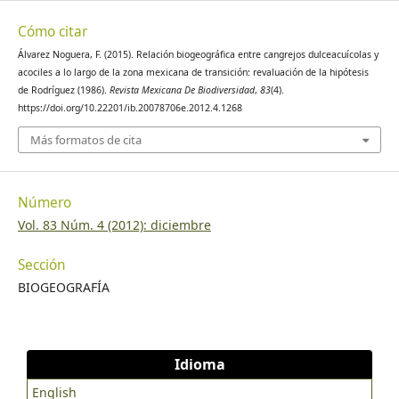
Cómo citar
Álvarez Noguera, F. (2015). Relación biogeográfica entre cangrejos dulceacuícolas y
acociles a lo largo de la zona mexicana de transición: revaluación de la hipótesis
de Rodríguez (1986).
Revista Mexicana De Biodiversidad
,
83
(4).
https://doi.org/10.22201/ib.20078706e.2012.4.1268
Más formatos de cita
Número
Vol. 83 Núm. 4 (2012): diciembre
Sección
BIOGEOGRAFÍA
Idioma
English