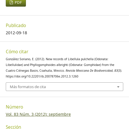
PDF
Publicado
2012-09-18
Cómo citar
González Soriano, E. (2012). New records of Libellula pulchella (Odonata:
Libellulidae) and Phyllogomphoides albrighti (Odonata: Gomphidae) from the
Cuatro Ciénegas Basin, Coahuila, Mexico.
Revista Mexicana De Biodiversidad
,
83
(3).
https://doi.org/10.22201/ib.20078706e.2012.3.1260
Más formatos de cita
Número
Vol. 83 Núm. 3 (2012): septiembre
Sección