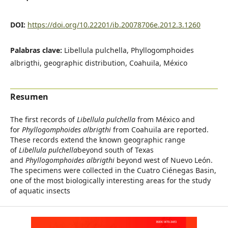
DOI:
https://doi.org/10.22201/ib.20078706e.2012.3.1260
Palabras clave:
Libellula pulchella, Phyllogomphoides
albrigthi, geographic distribution, Coahuila, México
Resumen
The first records of
Libellula pulchella
from México and
for
Phyllogomphoides albrigthi
from Coahuila are reported.
These records extend the known geographic range
of
Libellula pulchella
beyond south of Texas
and
Phyllogomphoides albrigthi
beyond west of Nuevo León.
The specimens were collected in the Cuatro Ciénegas Basin,
one of the most biologically interesting areas for the study
of aquatic insects