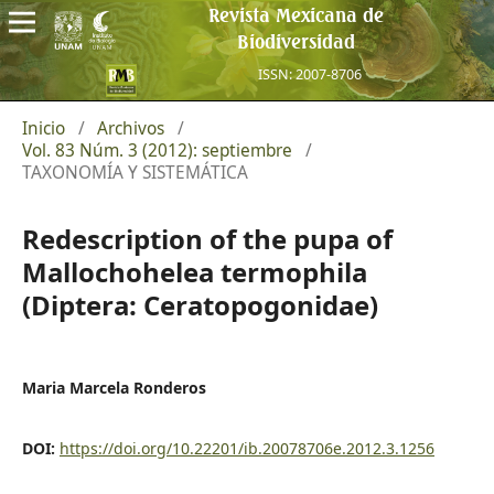
Revista Mexicana de
Biodiversidad
ISSN: 2007-8706
Inicio
/
Archivos
/
Vol. 83 Núm. 3 (2012): septiembre
/
TAXONOMÍA Y SISTEMÁTICA
Redescription of the pupa of
Mallochohelea termophila
(Diptera: Ceratopogonidae)
Maria Marcela Ronderos
DOI:
https://doi.org/10.22201/ib.20078706e.2012.3.1256