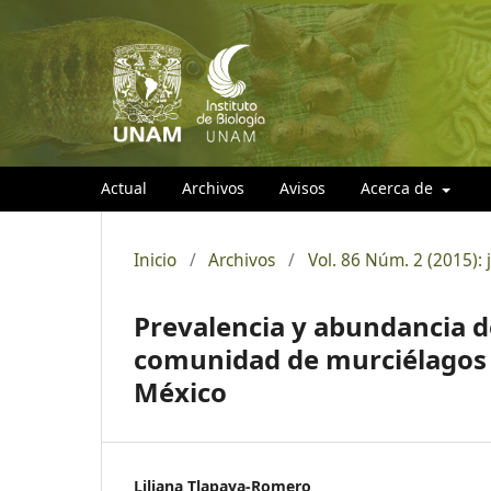
Actual
Archivos
Avisos
Acerca de
Inicio
/
Archivos
/
Vol. 86 Núm. 2 (2015): 
Prevalencia y abundancia d
comunidad de murciélagos c
México
Liliana Tlapaya-Romero