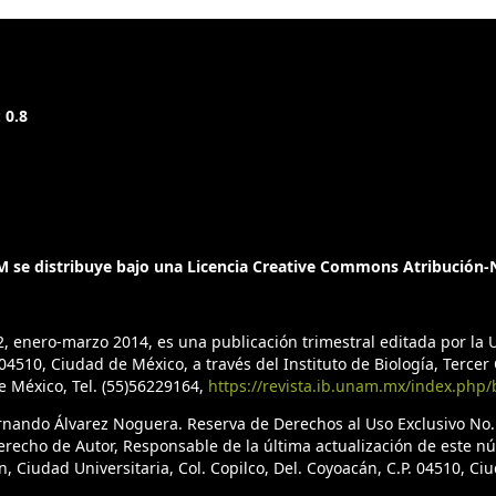
 0.8
 se distribuye bajo una Licencia Creative Commons Atribución-N
2, enero-marzo 2014, es una publicación trimestral editada por l
4510, Ciudad de México, a través del Instituto de Biología, Tercer C
de México, Tel. (55)56229164,
https://revista.ib.unam.mx/index.php/
ernando Álvarez Noguera. Reserva de Derechos al Uso Exclusivo No
erecho de Autor, Responsable de la última actualización de este n
n, Ciudad Universitaria, Col. Copilco, Del. Coyoacán, C.P. 04510, C