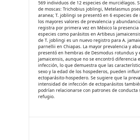
569 individuos de 12 especies de murciélagos. S
de moscas: Trichobius joblingi, Metelasmus ps
aranea; T. joblingi se presentó en 6 especies d
los mayores valores de prevalencia y abundancia
registra por primera vez en México la presencia
especies como parásitos en Artibeus jamaicensi
de T. joblingi es un nuevo registro para A. jama
parnellii en Chiapas. La mayor prevalencia y abu
presentó en hembras de Desmodus rotundus y e
jamaicensis, aunque no se encontró diferencia e
infección, lo que demuestra que las característi
sexo y la edad de los hospederos, pueden influir
ectoparásito-hospedero. Se sugiere que la prev
intensidad de infección de ectoparásitos tambi
podrían relacionarse con patrones de conducta s
refugio.