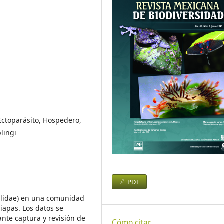
 Ectoparásito, Hospedero,
lingi
PDF
eblidae) en una comunidad
iapas. Los datos se
nte captura y revisión de
Cómo citar