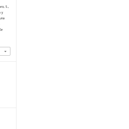
ro, S.,
a y
 una
a
De