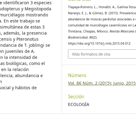
e identificaron 3 especies
Tlapaya-Romero, L., Horváth, A., Gallina-Tessa
eudopterus y Megistopoda
Naranjo, E. J., & Gómez, B. (2015). Prevalenci
e murciélagos mostrando
abundancia de moscas parásitas asociadas a
. En este trabajo se
comunidad de murciélagos cavernícolas en L
 simultánea de estas 3
Trinitaria, Chiapas, México.
Revista Mexicana 
s, además, la presencia
Biodiversidad
,
86
(2).
icensis y Pteronotus
https://doi.org/10.1016/j.rmb.2015.04.012
ndancia de T. joblingi se
n juveniles de A.
Más formatos de cita
n la intensidad de
cas biológicas, como el
 en la relación
Número
alencia, abundancia e
én
Vol. 86 Núm. 2 (2015): junio, 2015
ocial y hábitos de
Sección
ECOLOGÍA