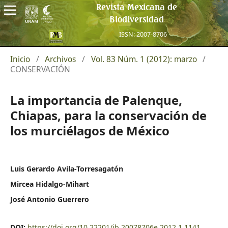
Revista Mexicana de
Biodiversidad
ISSN: 2007-8706
Inicio
/
Archivos
/
Vol. 83 Núm. 1 (2012): marzo
/
CONSERVACIÓN
La importancia de Palenque,
Chiapas, para la conservación de
los murciélagos de México
Luis Gerardo Avila-Torresagatón
Mircea Hidalgo-Mihart
José Antonio Guerrero
DOI:
https://doi.org/10.22201/ib.20078706e.2012.1.1141