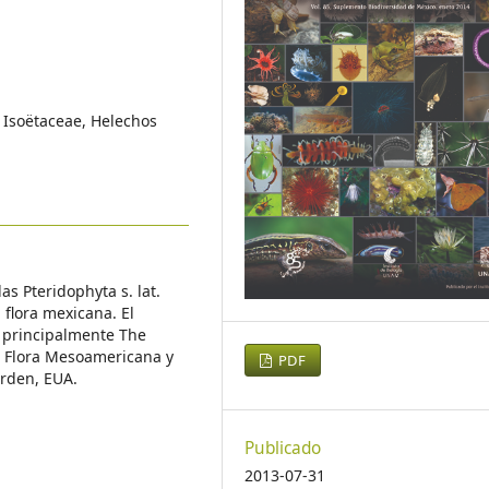
 Isoëtaceae, Helechos
s Pteridophyta s. lat.
 flora mexicana. El
, principalmente The
ie Flora Mesoamericana y
PDF
arden, EUA.
Publicado
2013-07-31