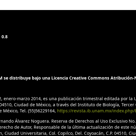
 0.8
 se distribuye bajo una Licencia Creative Commons Atribución-N
2, enero-marzo 2014, es una publicación trimestral editada por l
4510, Ciudad de México, a través del Instituto de Biología, Tercer C
de México, Tel. (55)56229164,
https://revista.ib.unam.mx/index.php/
ernando Álvarez Noguera. Reserva de Derechos al Uso Exclusivo No
erecho de Autor, Responsable de la última actualización de este n
n, Ciudad Universitaria, Col. Copilco, Del. Coyoacán, C.P. 04510, C