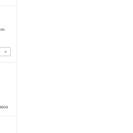
ista
xico