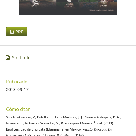
PDF
Sin título
Publicado
2013-09-17
Cómo citar
Sánchez-Cordero, V., Botello, F., Flores Martínez, J. J., Gómez-Rodríguez, R. A.,
Guevara, L., Gutiérrez-Granados, G., & Rodríguez-Moreno, Ángel. (2013).
Biodiversidad de Chordata (Mammalia) en México.
Revista Mexicana De
Biodiversidad
,
85
. https://doi.org/10.7550/rmb.31688