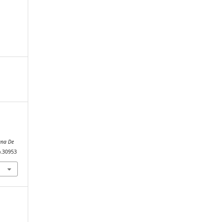
ana De
b.30953