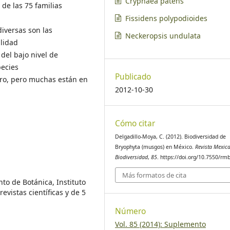
Cryphaea patens
 de las 75 familias
Fissidens polypodioides
diversas son las
Neckeropsis undulata
ilidad
del bajo nivel de
ecies
Publicado
gro, pero muchas están en
2012-10-30
Cómo citar
Delgadillo-Moya, C. (2012). Biodiversidad de
Bryophyta (musgos) en México.
Revista Mexic
Biodiversidad
,
85
. https://doi.org/10.7550/rm
Más formatos de cita
nto de Botánica, Instituto
evistas científicas y de 5
Número
Vol. 85 (2014): Suplemento