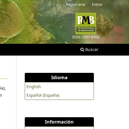
Registrarse
Entrar
ISSN: 2007-8706
Buscar
Idioma
English
ía),
os
Español (España)
e
Información