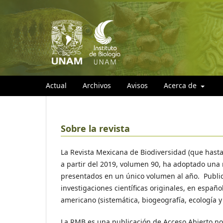
Actual
Archivos
Avisos
Acerca de
Sobre la revista
La Revista Mexicana de Biodiversidad (que hast
a partir del 2019, volumen 90, ha adoptado una 
presentados en un único volumen al año. Publica
investigaciones científicas originales, en españo
americano (sistemática, biogeografía, ecología 
La RMB es una publicación de Acceso Abierto no 