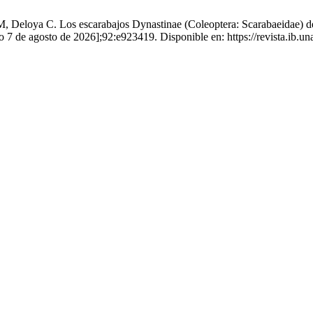
loya C. Los escarabajos Dynastinae (Coleoptera: Scarabaeidae) de Oa
do 7 de agosto de 2026];92:e923419. Disponible en: https://revista.ib.