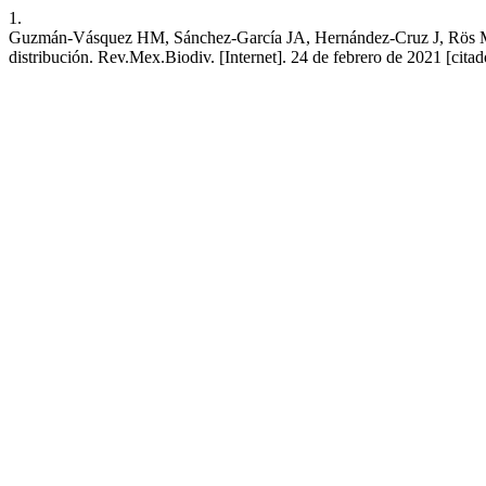
1.
Guzmán-Vásquez HM, Sánchez-García JA, Hernández-Cruz J, Rös M, De
distribución. Rev.Mex.Biodiv. [Internet]. 24 de febrero de 2021 [cita