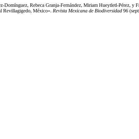
ez-Domínguez, Rebeca Granja-Fernández, Miriam Hueytletl-Pérez, y F
l Revillagigedo, México».
Revista Mexicana de Biodiversidad
96 (sept