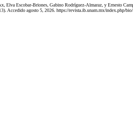
ckx, Elva Escobar-Briones, Gabino Rodríguez-Almaraz, y Ernesto Cam
3). Accedido agosto 5, 2026. https://revista.ib.unam.mx/index.php/bio/