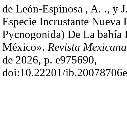
de León-Espinosa , A. ., y 
Especie Incrustante Nueva
Pycnogonida) De La bahía D
México».
Revista Mexicana
de 2026, p. e975690,
doi:10.22201/ib.20078706e