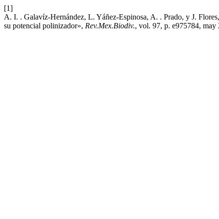
[1]
A. I. . Galavíz-Hernández, L. Yáñez-Espinosa, A. . Prado, y J. Flores
su potencial polinizador»,
Rev.Mex.Biodiv.
, vol. 97, p. e975784, may